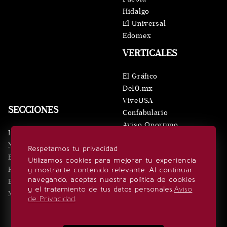
Hidalgo
El Universal
Edomex
VERTICALES
El Gráfico
De10.mx
ViveUSA
SECCIONES
Confabulario
Aviso Oportuno
Inicio
Obituarios
Noticias
Respetamos tu privacidad
Consultas
Eventos
Utilizamos cookies para mejorar tu experiencia
Realeza
y mostrarte contenido relevante. Al continuar
SÍGUENOS
navegando, aceptas nuestra política de cookies
Estilo de vida
y el tratamiento de tus datos personales.
Aviso
Minuto x Minuto
de Privacidad
.