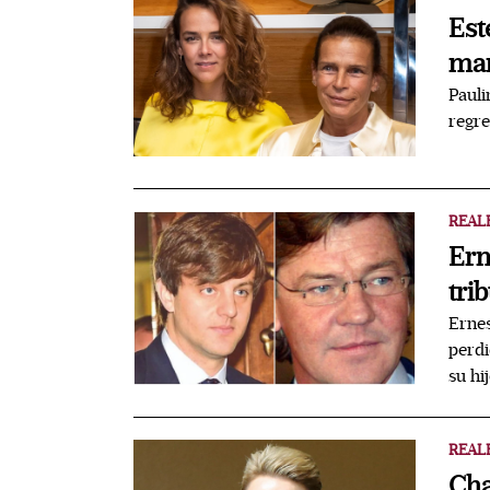
Est
mar
Pauli
regre
REAL
Ern
tri
Ernes
perdi
su hi
REAL
Cha