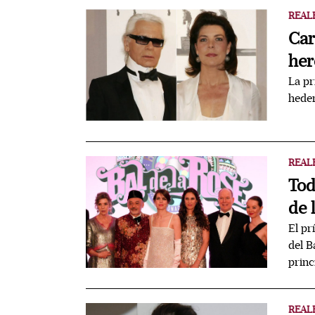
REAL
Car
her
La pr
heder
REAL
Tod
de 
El pr
del B
prin
REAL