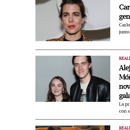
Car
gen
Carlo
junt
REAL
Ale
Món
nov
gal
La pr
con s
REAL