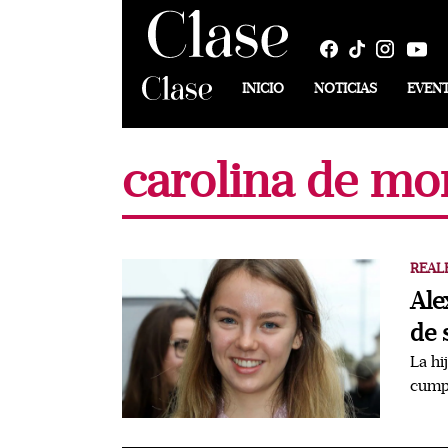
INICIO
NOTICIAS
EVEN
carolina de m
REAL
Ale
de 
La hi
cumpl