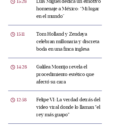
Luis Miguel dedica un emotivo
15:28
homenaje a México: “Mi lugar
en el mundo”
Tom Holland y Zendaya
15:11
celebran millonaria y discreta
boda en una finca inglesa
Galilea Montijo revela el
14:28
procedimiento estético que
afectó su cara
Felipe VI: La verdad detrás del
12:58
video viral donde lo llaman "el
rey más guapo"