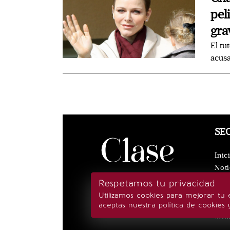
pel
gra
El tu
acusa
SE
Inic
Noti
Eve
Respetamos tu privacidad
Rea
Utilizamos cookies para mejorar tu 
Esti
aceptas nuestra política de cookies 
Min