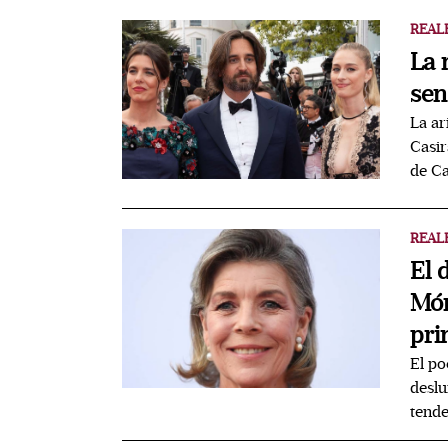
REAL
La 
sen
La ar
Casir
de C
REAL
El 
Món
pri
El po
deslu
tend