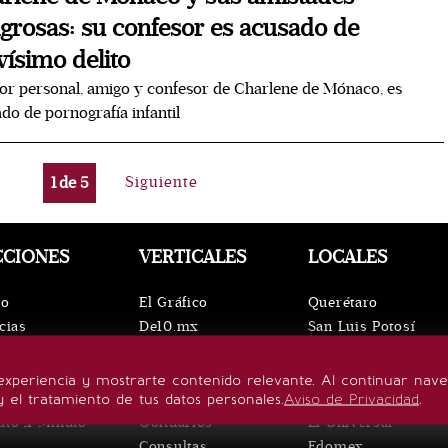
igrosas: su confesor es acusado de
vísimo delito
tor personal, amigo y confesor de Charlene de Mónaco, es
do de pornografía infantil
1
de
5
Siguiente
CCIONES
VERTICALES
LOCALES
io
El Gráfico
Querétaro
cias
De10.mx
San Luis Potosí
ntos
ViveUSA
Oaxaca
leza
Confabulario
Puebla
experiencia y mostrarte contenido relevante. Al continuar nav
lo de vida
Aviso Oportuno
Hidalgo
y el tratamiento de tus datos personales.
Aviso de Privacidad
.
uto x Minuto
Obituarios
El Universal
Consultas
Edomex