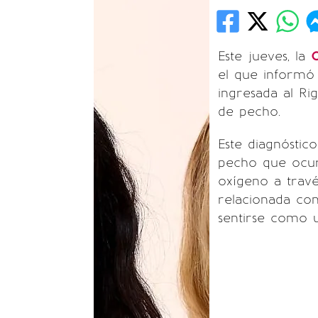
Este jueves, la
C
el que informó
ingresada al Ri
de pecho.
Este diagnóstic
pecho que ocur
oxígeno a trav
relacionada con
sentirse como u