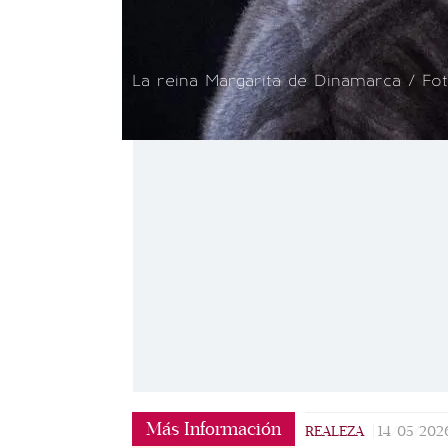
La reina Margarita de Dinamarca / Fot
Más Información
REALEZA
|
14/05/202