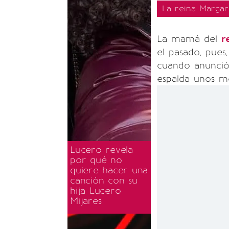
La reina Margar
La mamá del
r
el pasado, pues
cuando anunció
espalda unos me
Lucero revela
por qué no
quiere hacer una
canción con su
hija Lucero
Mijares