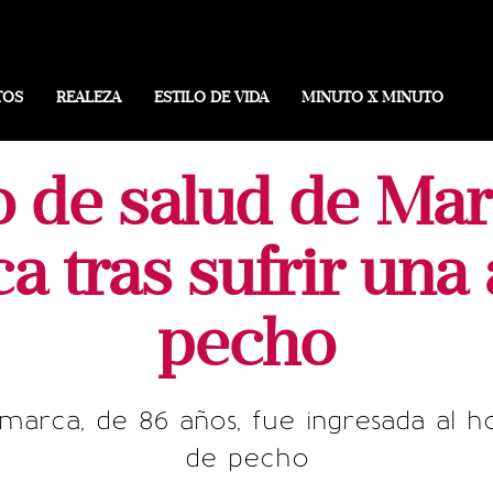
TOS
REALEZA
ESTILO DE VIDA
MINUTO X MINUTO
o de salud de Mar
 tras sufrir una
pecho
arca, de 86 años, fue ingresada al hos
de pecho