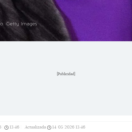
o: Getty Images
[Publicidad]
6
|
13:46
|
Actualizada
14/05/2026
13:46