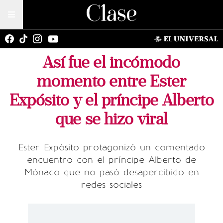
Así fue el incómodo
momento entre Ester
Expósito y el príncipe Alberto
que se hizo viral
Ester Expósito protagonizó un comentado
encuentro con el príncipe Alberto de
Mónaco que no pasó desapercibido en
redes sociales