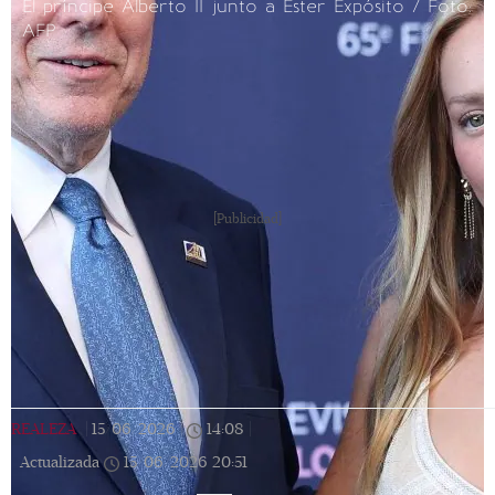
El príncipe Alberto II junto a Ester Expósito / Foto:
AFP
[Publicidad]
REALEZA
|
15/06/2026
|
14:08
|
Actualizada
15/06/2026
20:51