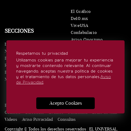
El Gráfico
De10.mx
ViveUSA
SECCIONES
Confabulario
Aviso Oportuno
Inicio
Obituarios
Noticias
Respetamos tu privacidad
Consultas
Eventos
Utilizamos cookies para mejorar tu experiencia
Realeza
y mostrarte contenido relevante. Al continuar
SÍGUENOS
navegando, aceptas nuestra política de cookies
Estilo de vida
y el tratamiento de tus datos personales.
Aviso
Minuto x Minuto
de Privacidad
.
Acepto Cookies
Edición Impresa
Noticias
Quiénes somos
Realeza
Contacto
Directorio
Eventos
Publicidad
Estilo de vida
Videos
Aviso Privacidad
Consultas
Copyright © Todos los derechos reservados | EL UNIVERSAL,