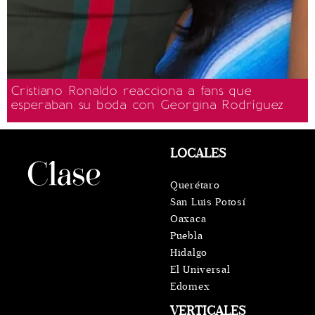
Cristiano Ronaldo reacciona a fans que
esperaban su boda con Georgina Rodríguez
LOCALES
Querétaro
San Luis Potosí
Oaxaca
Puebla
Hidalgo
El Universal
Edomex
VERTICALES