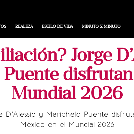
TOS
REALEZA
ESTILO DE VIDA
MINUTO X MINUTO
liación? Jorge D’
Puente disfrutan
Mundial 2026
e D’Alessio y Marichelo Puente disfru
México en el Mundial 2026