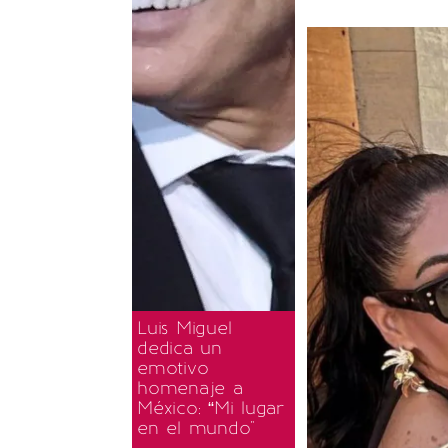
Luis Miguel
dedica un
emotivo
homenaje a
México: “Mi lugar
en el mundo"