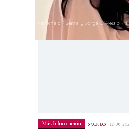
Marichelo Puente y Jorge D'Alessio / F
Más Información
NOTICIAS
|
12/06/20