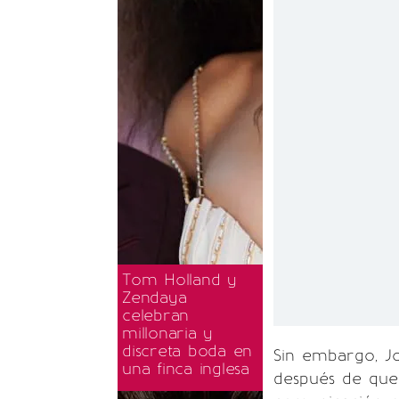
Tom Holland y
Zendaya
celebran
millonaria y
discreta boda en
Sin embargo, J
una finca inglesa
después de que