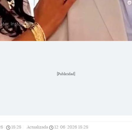
oto: Instagram
[Publicidad]
26
|
18:28
|
Actualizada
12/06/2026
18:28