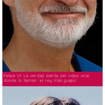
Felipe VI: La verdad detrás del video viral
donde lo llaman "el rey más guapo"