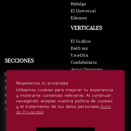
Hidalgo
El Universal
Edomex
VERTICALES
El Gráfico
De10.mx
ViveUSA
SECCIONES
Confabulario
Aviso Oportuno
Inicio
Obituarios
Noticias
Respetamos tu privacidad
Consultas
Eventos
Utilizamos cookies para mejorar tu experiencia
Realeza
y mostrarte contenido relevante. Al continuar
SÍGUENOS
navegando, aceptas nuestra política de cookies
Estilo de vida
y el tratamiento de tus datos personales.
Aviso
Minuto x Minuto
de Privacidad
.