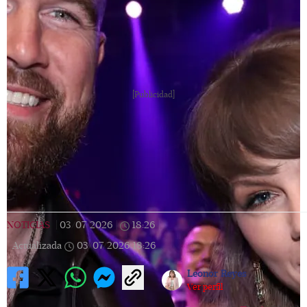
[Publicidad]
NOTICIAS
|
03/07/2026
|
18:26
|
Actualizada
03/07/2026
18:26
Leonor Reyes
Ver perfil