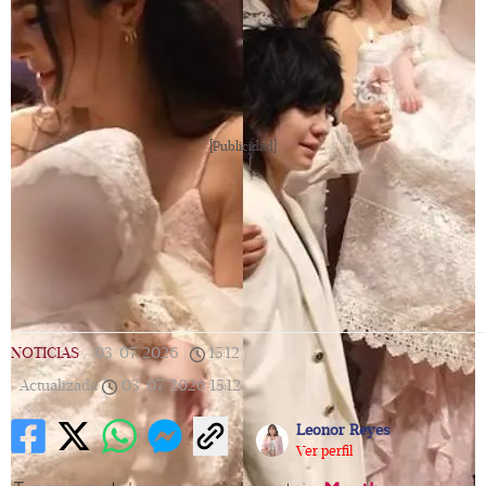
[Publicidad]
NOTICIAS
|
03/07/2026
|
15:12
|
Actualizada
03/07/2026
15:12
Leonor Reyes
Ver perfil