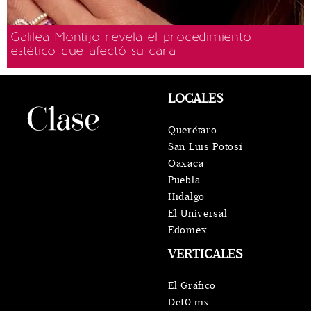
Galilea Montijo revela el procedimiento
estético que afectó su cara
LOCALES
Querétaro
San Luis Potosí
Oaxaca
Puebla
Hidalgo
El Universal
Edomex
VERTICALES
El Gráfico
De10.mx