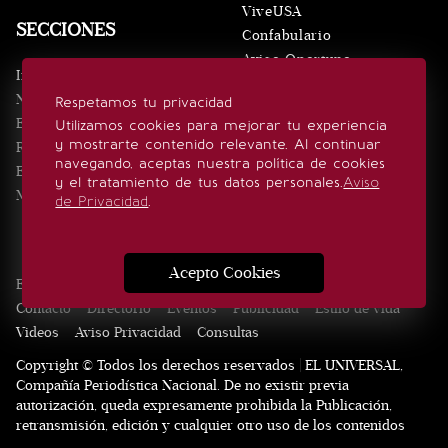
ViveUSA
SECCIONES
Confabulario
Aviso Oportuno
Inicio
Obituarios
Noticias
Respetamos tu privacidad
Consultas
Eventos
Utilizamos cookies para mejorar tu experiencia
y mostrarte contenido relevante. Al continuar
Realeza
SÍGUENOS
navegando, aceptas nuestra política de cookies
Estilo de vida
y el tratamiento de tus datos personales.
Aviso
Minuto x Minuto
de Privacidad
.
Acepto Cookies
Edición Impresa
Noticias
Quiénes somos
Realeza
Contacto
Directorio
Eventos
Publicidad
Estilo de vida
Videos
Aviso Privacidad
Consultas
Copyright © Todos los derechos reservados | EL UNIVERSAL,
Compañía Periodística Nacional. De no existir previa
autorización, queda expresamente prohibida la Publicación,
retransmisión, edición y cualquier otro uso de los contenidos