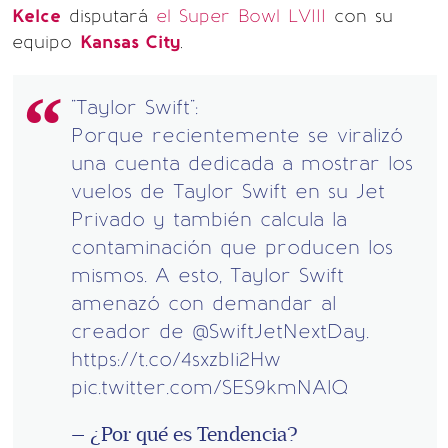
Kelce
disputará
el Super Bowl LVIII
con su
equipo
Kansas City
.
"Taylor Swift":
Porque recientemente se viralizó
una cuenta dedicada a mostrar los
vuelos de Taylor Swift en su Jet
Privado y también calcula la
contaminación que producen los
mismos. A esto, Taylor Swift
amenazó con demandar al
creador de
@SwiftJetNextDay
.
https://t.co/4sxzb1i2Hw
pic.twitter.com/SES9kmNAlQ
— ¿Por qué es Tendencia?