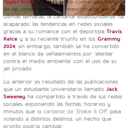
Taylor Swift
sin duda se ha convertido en una
de las celebridades más mencionadas en las
últimas semanas, la cantante estadounidense ha
acaparado las tendencias en redes sociales
gracias a su romance con el deportista
Travis
Kelce
y a su reciente triunfo en los
Grammy
2024
, sin embargo, también se ha convertido
en el blanco de señalamientos por 'atentar
contra el medio ambiente' con el uso de su
jet privado.
Lo anterior es resultado de las publicaciones
que un estudiante universitario llamado
Jack
Sweeney
ha compartido a través de sus redes
sociales, exponiendo las fechas, horarios y
minutos que
la cantante de 'Shake It Off'
pasa
volando a distintos destinos, un hecho que
pronto podría cambiar.