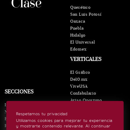
Querétaro
San Luis Potosí
Oaxaca
Puebla
Hidalgo
El Universal
Edomex
VERTICALES
El Gráfico
De10.mx
ViveUSA
SECCIONES
Confabulario
Aviso Oportuno
Inicio
Obituarios
Noticias
Respetamos tu privacidad
Consultas
Eventos
Utilizamos cookies para mejorar tu experiencia
Realeza
y mostrarte contenido relevante. Al continuar