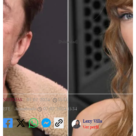
[Publicidad]
NOTICIAS
|
07/02/2024
|
15:33
|
EFE |
Actualizada
07/02/2024
15:34
Lexy Villa
Ver perfil