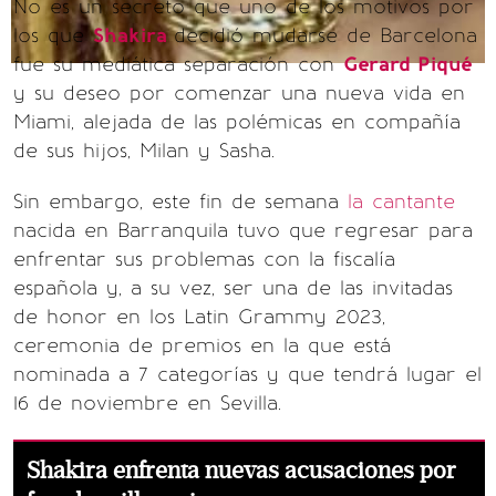
No es un secreto que uno de los motivos por
los que
Shakira
decidió mudarse de Barcelona
fue su mediática separación con
Gerard Piqué
y su deseo por comenzar una nueva vida en
Miami, alejada de las polémicas en compañía
de sus hijos, Milan y Sasha.
Sin embargo, este fin de semana
la cantante
nacida en Barranquila tuvo que regresar para
enfrentar sus problemas con la fiscalía
española y, a su vez, ser una de las invitadas
de honor en los Latin Grammy 2023,
ceremonia de premios en la que está
nominada a 7 categorías y que tendrá lugar el
16 de noviembre en Sevilla.
Shakira enfrenta nuevas acusaciones por