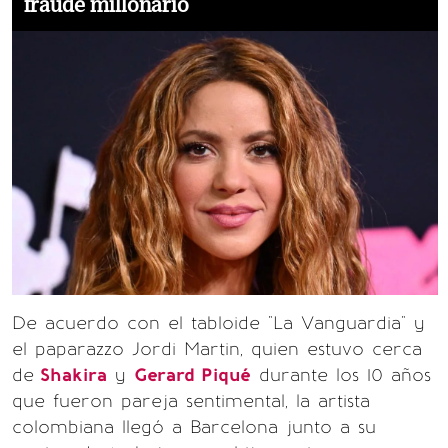
fraude millonario
De acuerdo con el tabloide "La Vanguardia" y
el paparazzo Jordi Martin, quien estuvo cerca
de
Shakira
y
Gerard Piqué
durante los 10 años
que fueron pareja sentimental, la artista
colombiana llegó a Barcelona junto a su