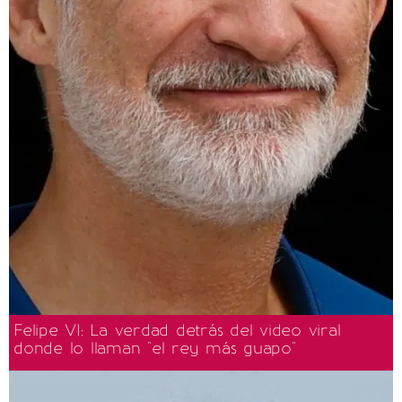
Felipe VI: La verdad detrás del video viral
donde lo llaman "el rey más guapo"