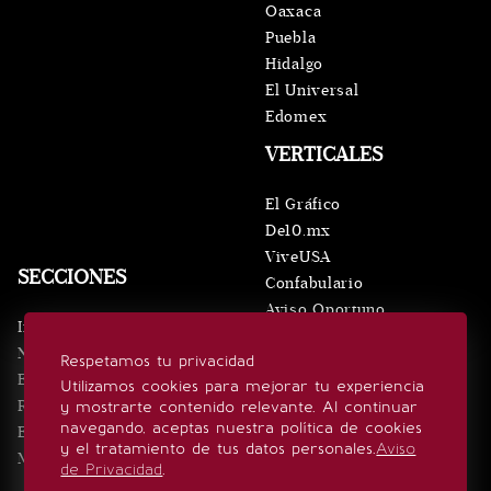
Oaxaca
Puebla
Hidalgo
El Universal
Edomex
VERTICALES
El Gráfico
De10.mx
ViveUSA
SECCIONES
Confabulario
Aviso Oportuno
Inicio
Obituarios
Noticias
Respetamos tu privacidad
Consultas
Eventos
Utilizamos cookies para mejorar tu experiencia
Realeza
y mostrarte contenido relevante. Al continuar
SÍGUENOS
navegando, aceptas nuestra política de cookies
Estilo de vida
y el tratamiento de tus datos personales.
Aviso
Minuto x Minuto
de Privacidad
.