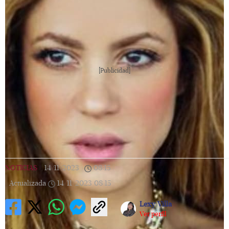
[Publicidad]
NOTICIAS
|
14/11/2023
|
08:15
|
Actualizada
14/11/2023
08:15
Lexy Villa
Ver perfil