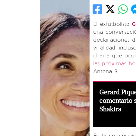
El exfutbolista
G
una conversació
declaraciones 
viralidad, inclu
charla que ocu
las próximas ho
Antena 3.
Gerard Piqu
comentario s
Shakira
En la conversa