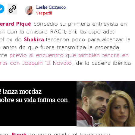
Leslie Carrasco
Ver perfil
erard Piqué
concedió su primera entrevista en
n con la emisora RAC 1, ahí, las esperadas
del ex de
Shakira
tardaron poco para alcanzar la
so antes de que fuera transmitida la esperada
rre
previo al encuentro que también tendrá en
ras con Joaquín 'El Novato
', de la cadena ibérica
é lanza mordaz
obre su vida íntima con
ción,
Piqué
no pudo evadir el tema de su