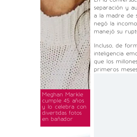
separación y a
a la madre de s
negó la incomo
manejó su rupt
Incluso, de for
inteligencia em
que los millone
primeros meses
Meghan Markle
cumple 45 años
y lo celebra con
divertidas fotos
en bañador