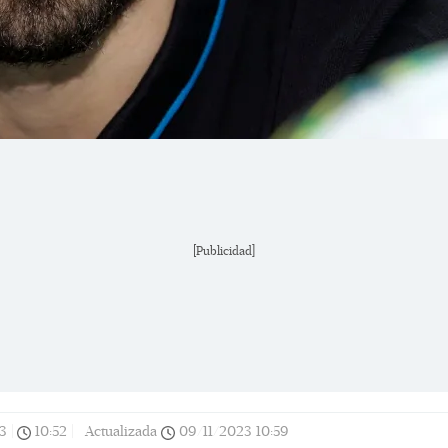
[Publicidad]
3
|
10:52
|
Actualizada
09/11/2023
10:59