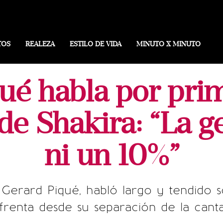
TOS
REALEZA
ESTILO DE VIDA
MINUTO X MINUTO
ué habla por pri
de Shakira: “La g
ni un 10%”
, Gerard Piqué, habló largo y tendid
renta desde su separación de la canta