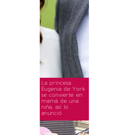
La princesa
Eugenia de York
se convierte en
mamá de una
niña, así lo
anunció