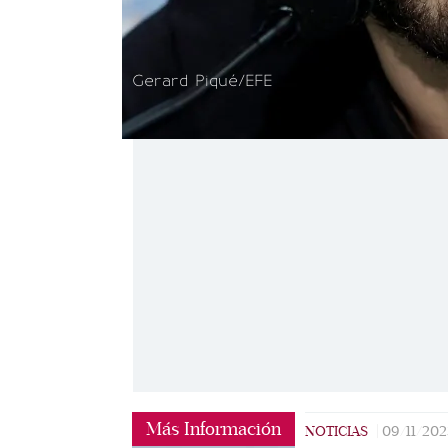
Gerard Piqué/EFE
Más Información
NOTICIAS
|
09/11/202