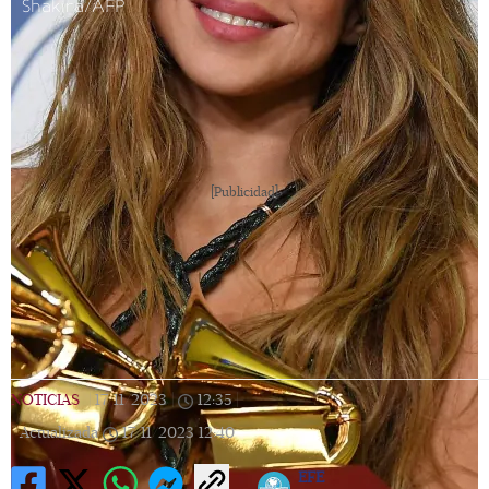
Shakira/AFP
[Publicidad]
NOTICIAS
|
17/11/2023
|
12:35
|
Actualizada
17/11/2023
12:40
​​​​​​​EFE