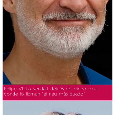
Felipe VI: La verdad detrás del video viral
donde lo llaman "el rey más guapo"