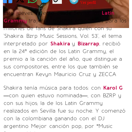
Ver perfil
Este jueves, directo desde Sevilla, los
Latin
Grammy
trajeron muchas emociones para los
millones de fans de Shakira quién con su
'Shakira: Bzrp Music Sessions, Vol. 53', el tema
interpretado por
Shakira
y
Bizarrap
, recibió
en la 24ª edición de los Latin Grammy, el
premio a la canción del año, que distingue a
sus compositores, entre los que también se
encuentran Kevyn Mauricio Cruz y ZECCA
Shakira tenía música para todos: con
Karol G
—con quien estuvo nominada—, con BZRP y
con sus hijos; la de los Latin Grammy
realizados en Sevilla fue su noche. Y comenzó
con la colombiana ganando con el DJ
argentino Mejor canción pop, por “Music