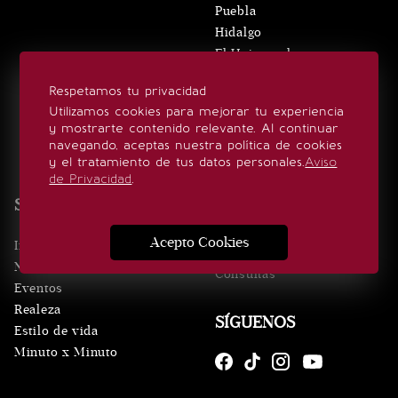
Puebla
Hidalgo
El Universal
Edomex
Respetamos tu privacidad
VERTICALES
Utilizamos cookies para mejorar tu experiencia
y mostrarte contenido relevante. Al continuar
navegando, aceptas nuestra política de cookies
El Gráfico
y el tratamiento de tus datos personales.
Aviso
De10.mx
de Privacidad
.
ViveUSA
SECCIONES
Confabulario
Aviso Oportuno
Acepto Cookies
Inicio
Obituarios
Noticias
Consultas
Eventos
Realeza
SÍGUENOS
Estilo de vida
Minuto x Minuto