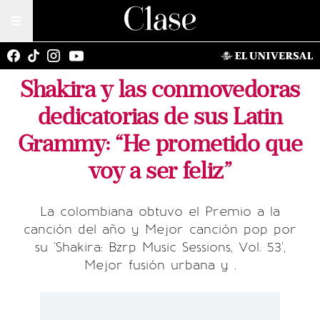
Shakira y las conmovedoras
dedicatorias de sus Latin
Grammy: “He prometido que
voy a ser feliz”
La colombiana obtuvo el Premio a la
canción del año y Mejor canción pop por
su 'Shakira: Bzrp Music Sessions, Vol. 53',
Mejor fusión urbana y .