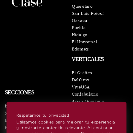
Querétaro
San Luis Potosí
Oaxaca
Puebla
Hidalgo
El Universal
Edomex
VERTICALES
El Gráfico
De10.mx
ViveUSA
SECCIONES
Confabulario
Aviso Oportuno
Inicio
Obituarios
Noticias
Respetamos tu privacidad
Consultas
Eventos
Utilizamos cookies para mejorar tu experiencia
Realeza
y mostrarte contenido relevante. Al continuar
SÍGUENOS