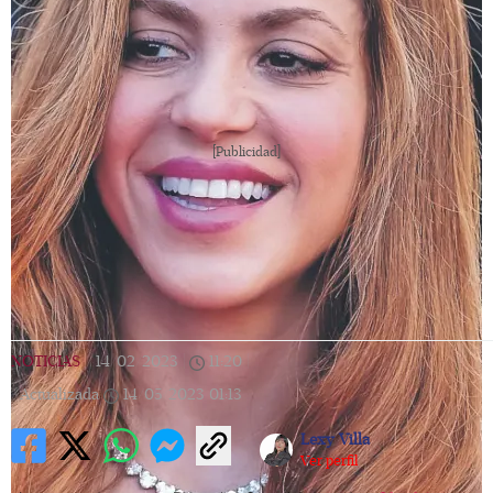
[Publicidad]
NOTICIAS
|
14/02/2023
|
11:20
|
Actualizada
14/05/2023
01:13
Lexy Villa
Ver perfil