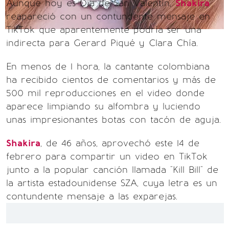
Aunque hoy es Día de San Valentín,
Shakira
reapareció con un contundente mensaje en
TikTok que aparentemente podría ser una
indirecta para Gerard Piqué y Clara Chía.
En menos de 1 hora, la cantante colombiana
ha recibido cientos de comentarios y más de
500 mil reproducciones en el video donde
aparece limpiando su alfombra y luciendo
unas impresionantes botas con tacón de aguja.
Shakira
, de 46 años, aprovechó este 14 de
febrero para compartir un video en TikTok
junto a la popular canción llamada "Kill Bill" de
la artista estadounidense SZA, cuya letra es un
contundente mensaje a las exparejas.