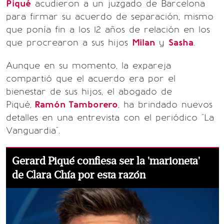
Piqué
acudieron a un juzgado de Barcelona
para firmar su acuerdo de separación, mismo
que ponía fin a los 12 años de relación en los
que procrearon a sus hijos
Milan
y
Sasha
.
Aunque en su momento, la expareja
compartió que el acuerdo era por el
bienestar de sus hijos, el abogado de
Piqué,
Ramón Tamborero
, ha brindado nuevos
detalles en una entrevista con el periódico "La
Vanguardia".
Gerard Piqué confiesa ser la 'marioneta'
de Clara Chía por esta razón