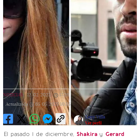
[Publicidad]
NOTICIAS
|
12/02/2023
|
17:26
|
Actualizada
05/05/2023
10:35
Lexy Villa
Ver perfil
El pasado 1 de diciembre,
Shakira
y
Gerard