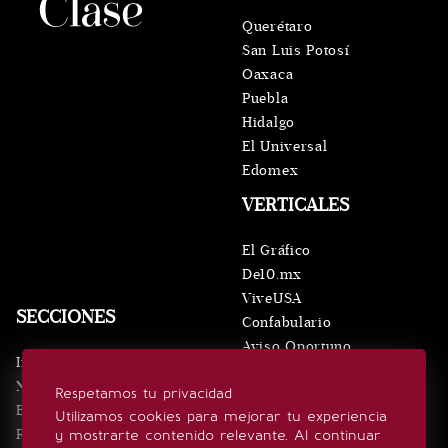
Querétaro
San Luis Potosí
Oaxaca
Puebla
Hidalgo
El Universal
Edomex
VERTICALES
El Gráfico
De10.mx
ViveUSA
SECCIONES
Confabulario
Aviso Oportuno
Inicio
Obituarios
Noticias
Respetamos tu privacidad
Consultas
Eventos
Utilizamos cookies para mejorar tu experiencia
Realeza
y mostrarte contenido relevante. Al continuar