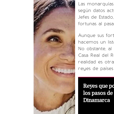
Las monarquías
según datos ac
Jefes de Estado
fortunas al pasa
Aunque sus for
hacemos un list
No obstante, al
Casa Real del Re
realidad es otr
reyes de países
Reyes que po
los pasos de
Dinamarca