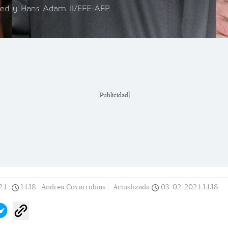
ed y Hans Adam II/EFE-AFP.
[Publicidad]
24
|
14:18
|
Andrea Covarrubias |
Actualizada
03/02/2024
14:18