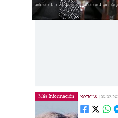
Salmán bin Abdulaziz, Mohamed bin Zay
Más Información
NOTICIAS
|
03/02/20