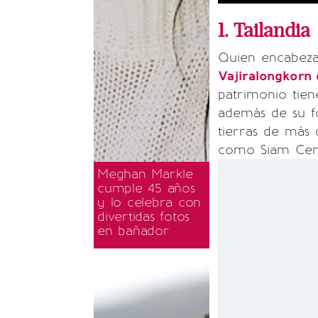
1. Tailandia
Quien encabeza
Vajiralongkorn
patrimonio tien
además de su f
tierras de más
como Siam Cem
Meghan Markle
cumple 45 años
y lo celebra con
divertidas fotos
en bañador