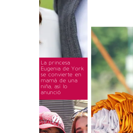
La princesa
Eugenia de York
se convierte en
mamá de una
niña, así lo
anunció