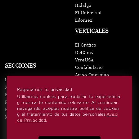
Hidalgo
El Universal
Edomex
VERTICALES
El Gráfico
De10.mx
ViveUSA
SECCIONES
Confabulario
Aviso Oportuno
Inicio
Obituarios
Noticias
Respetamos tu privacidad
Consultas
Eventos
Utilizamos cookies para mejorar tu experiencia
Realeza
y mostrarte contenido relevante. Al continuar
SÍGUENOS
navegando, aceptas nuestra política de cookies
Estilo de vida
y el tratamiento de tus datos personales.
Aviso
Minuto x Minuto
de Privacidad
.