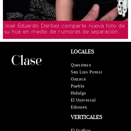
José Eduardo Derbez comparte nueva foto de
su hija en medio de rumores de separación
LOCALES
Querétaro
San Luis Potosí
Oaxaca
Puebla
Hidalgo
El Universal
Edomex
VERTICALES
El Gráfico