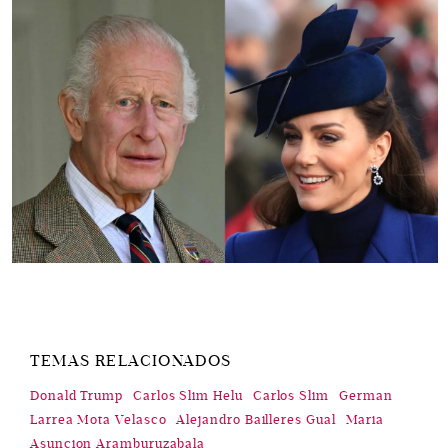
TEMAS RELACIONADOS
Donald Trump
Carlos Slim Helu
Carlos Slim
German
Larrea Mota Velasco
Alejandro Bailleres Gual
Maria
Asuncion Aramburuzabala