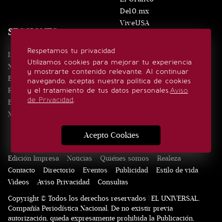
De10.mx
ViveUSA
SECCIONES
Confabulario
Aviso Oportuno
Respetamos tu privacidad
Inicio
Obituarios
Utilizamos cookies para mejorar tu experiencia
Noticias
Consultas
y mostrarte contenido relevante. Al continuar
Eventos
navegando, aceptas nuestra política de cookies
Realeza
y el tratamiento de tus datos personales.
Aviso
SÍGUENOS
de Privacidad
.
Estilo de vida
Minuto x Minuto
Acepto Cookies
Edición Impresa
Noticias
Quiénes somos
Realeza
Contacto
Directorio
Eventos
Publicidad
Estilo de vida
Videos
Aviso Privacidad
Consultas
Copyright © Todos los derechos reservados | EL UNIVERSAL,
Compañía Periodística Nacional. De no existir previa
autorización, queda expresamente prohibida la Publicación,