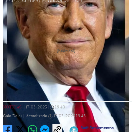
Fotos: Archivo El Universal - AFP
[Publicidad]
NOTICIAS
|
17/03/2025
|
16:40
|
Gala Dalai |
Actualizada
17/03/2025
16:43
Staff Suplementos