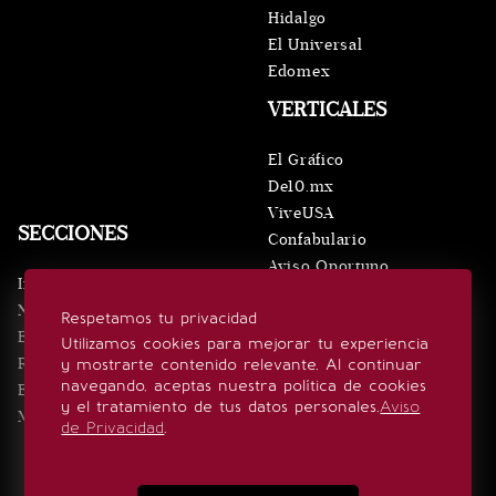
Hidalgo
El Universal
Edomex
VERTICALES
El Gráfico
De10.mx
ViveUSA
SECCIONES
Confabulario
Aviso Oportuno
Inicio
Obituarios
Noticias
Respetamos tu privacidad
Consultas
Eventos
Utilizamos cookies para mejorar tu experiencia
Realeza
y mostrarte contenido relevante. Al continuar
SÍGUENOS
navegando, aceptas nuestra política de cookies
Estilo de vida
y el tratamiento de tus datos personales.
Aviso
Minuto x Minuto
de Privacidad
.