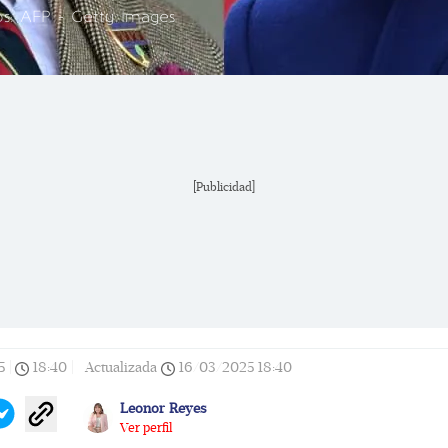
tos: AFP - Getty Images
[Publicidad]
5
|
18:40
|
Actualizada
16/03/2025
18:40
Leonor Reyes
Ver perfil