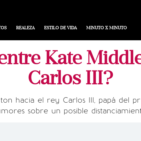
TOS
REALEZA
ESTILO DE VIDA
MINUTO X MINUTO
ntre Kate Middle
Carlos III?
n hacia el rey Carlos III, papá del pr
umores sobre un posible distanciamient