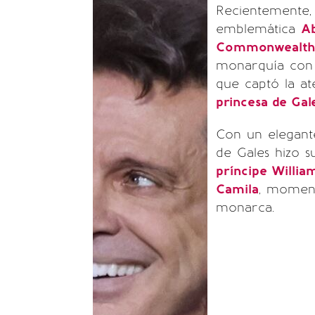
Recientemente,
emblemática
A
Commonwealt
monarquía con 
que captó la a
princesa de Gal
Con un elegant
de Gales hizo 
príncipe Willia
Camila
, moment
monarca.