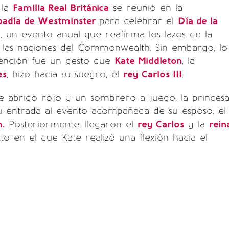
 la
Familia Real Británica
se reunió en la
badía de Westminster
para celebrar el
Día de la
h
, un evento anual que reafirma los lazos de la
las naciones del Commonwealth. Sin embargo, lo
tención fue un gesto que
Kate Middleton
, la
es
, hizo hacia su suegro, el
rey Carlos III
.
e abrigo rojo y un sombrero a juego, la princes
su entrada al evento acompañada de su esposo, el
m.
Posteriormente, llegaron el
rey Carlos
y la
rein
o en el que Kate realizó una flexión hacia el