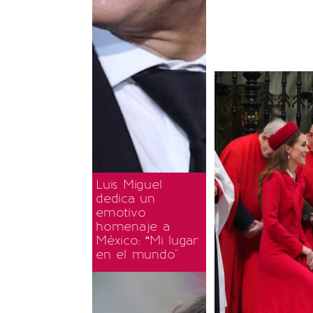
Luis Miguel
dedica un
emotivo
homenaje a
México: “Mi lugar
en el mundo"