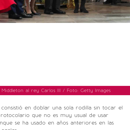
 Middleton al rey Carlos III / Foto: Getty Images
consistió en doblar una sola rodilla sin tocar el
protocolario que no es muy usual de usar
nque se ha usado en años anteriores en las