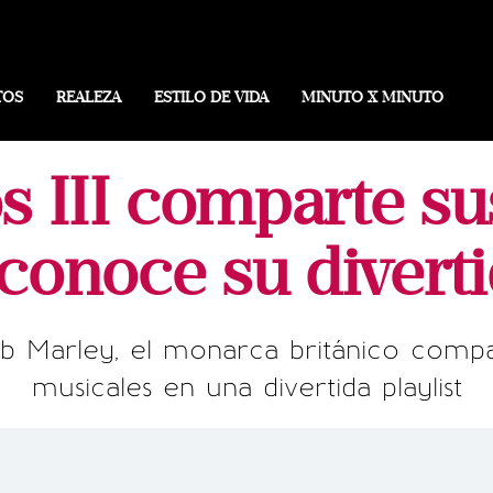
TOS
REALEZA
ESTILO DE VIDA
MINUTO X MINUTO
os III comparte s
 conoce su diverti
 Marley, el monarca británico compar
musicales en una divertida playlist