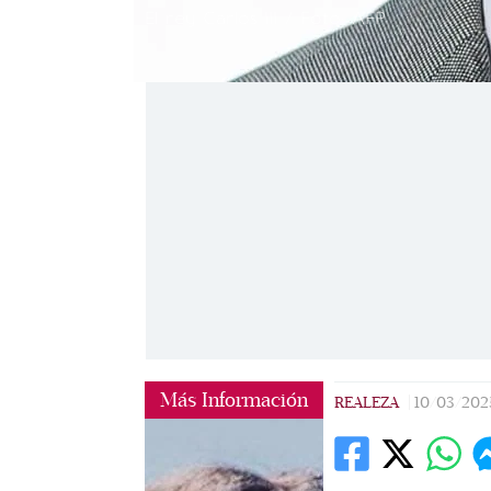
El rey Carlos III / Foto: AFP
Más Información
REALEZA
|
10/03/202