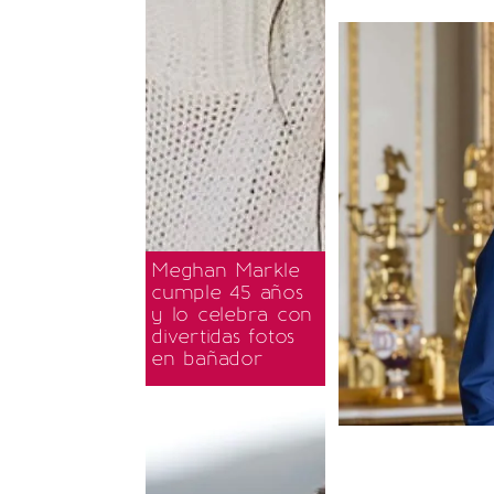
Meghan Markle
cumple 45 años
y lo celebra con
divertidas fotos
en bañador