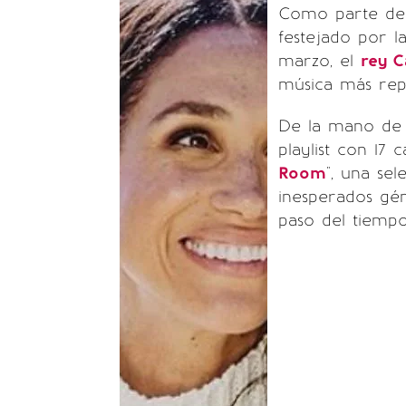
Como parte de 
festejado por l
marzo, el
rey Ca
música más repr
De la mano de 
playlist con 17
Room
", una se
inesperados gé
paso del tiempo