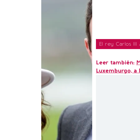
El rey Carlos III
Leer también:
M
Luxemburgo, a l