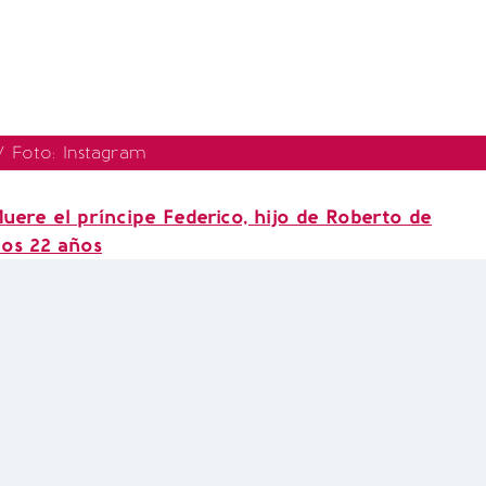
 / Foto: Instagram
uere el príncipe Federico, hijo de Roberto de
os 22 años