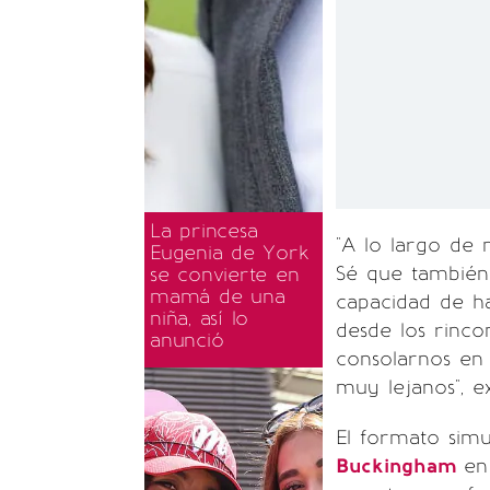
La princesa
"A lo largo de 
Eugenia de York
Sé que también 
se convierte en
mamá de una
capacidad de ha
niña, así lo
desde los rinc
anunció
consolarnos en 
muy lejanos", 
El formato simu
Buckingham
en