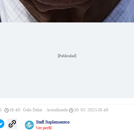
[Publicidad]
5
|
18:40
|
Gala Dalai |
Actualizada
10/03/2025
18:40
Staff Suplementos
Ver perfil