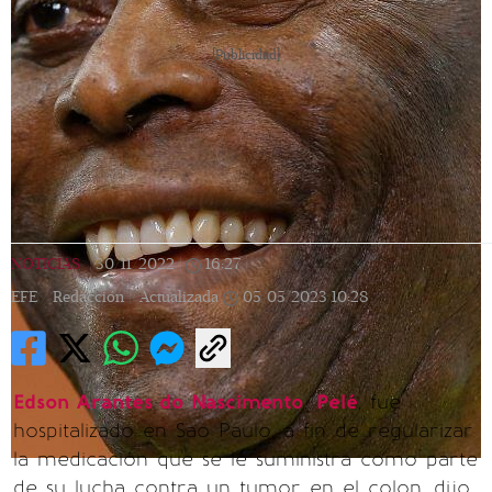
[Publicidad]
NOTICIAS
|
30/11/2022
|
16:27
|
EFE / Redacción |
Actualizada
05/05/2023
10:28
Edson Arantes do Nascimento​
,
Pelé
, fue
hospitalizado en Sao Paulo, a fin de regularizar
la medicación que se le suministra como parte
de su lucha contra un tumor en el colon, dijo