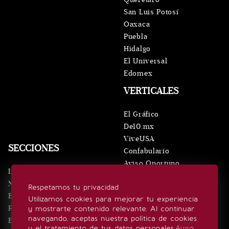
San Luis Potosí
Oaxaca
Puebla
Hidalgo
El Universal
Edomex
VERTICALES
El Gráfico
De10.mx
ViveUSA
SECCIONES
Confabulario
Aviso Oportuno
Inicio
Obituarios
Noticias
Respetamos tu privacidad
Consultas
Eventos
Utilizamos cookies para mejorar tu experiencia
Realeza
y mostrarte contenido relevante. Al continuar
SÍGUENOS
navegando, aceptas nuestra política de cookies
Estilo de vida
y el tratamiento de tus datos personales.
Aviso