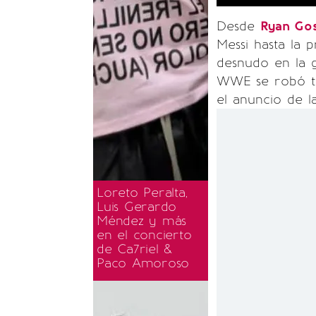
Desde
Ryan Go
Messi hasta la
desnudo en la g
WWE se robó to
el anuncio de l
Loreto Peralta,
Luis Gerardo
Méndez y más
en el concierto
de Ca7riel &
Paco Amoroso