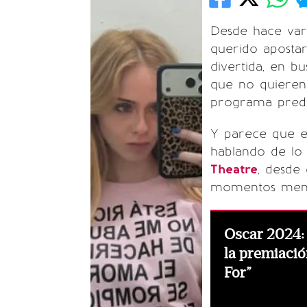
Desde hace vari
querido apost
divertida, en b
que no quieren
programa prede
Y parece que es
hablando de lo
Theatre
, desde
momentos mem
Oscar 2024: B
la premiaci
For”