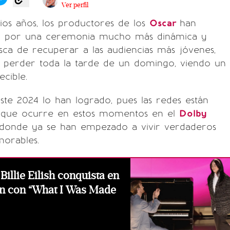
Ver perfil
os años, los productores de los
Oscar
han
ar por una ceremonia mucho más dinámica y
usca de recuperar a las audiencias más jóvenes,
 perder toda la tarde de un domingo, viendo un
cible.
te 2024 lo han logrado, pues las redes están
 que ocurre en estos momentos en el
Dolby
 donde ya se han empezado a vivir verdaderos
orables.
illie Eilish conquista en
ón con “What I Was Made