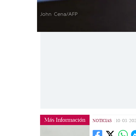
John Cena/AFP
Más Información
NOTICIAS
|
10/03/20