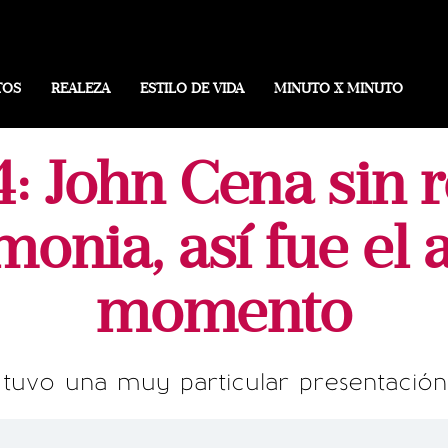
TOS
REALEZA
ESTILO DE VIDA
MINUTO X MINUTO
: John Cena sin r
monia, así fue el 
momento
 tuvo una muy particular presentació