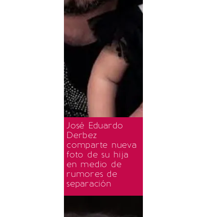
José Eduardo
Derbez
comparte nueva
foto de su hija
en medio de
rumores de
separación