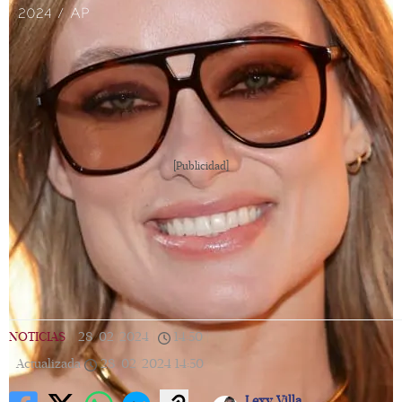
2024 / AP
[Publicidad]
NOTICIAS
|
28/02/2024
|
14:50
|
Actualizada
28/02/2024
14:50
Lexy Villa