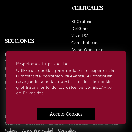
VERTICALES
El Gráfico
De10.mx
ViveUSA
SECCIONES
Confabulario
Aviso Oportuno
Inicio
Obituarios
Noticias
Respetamos tu privacidad
Consultas
Eventos
Utilizamos cookies para mejorar tu experiencia
Realeza
y mostrarte contenido relevante. Al continuar
SÍGUENOS
navegando, aceptas nuestra política de cookies
Estilo de vida
y el tratamiento de tus datos personales.
Aviso
Minuto x Minuto
de Privacidad
.
Acepto Cookies
Edición Impresa
Noticias
Quiénes somos
Realeza
Contacto
Directorio
Eventos
Publicidad
Estilo de vida
Videos
Aviso Privacidad
Consultas