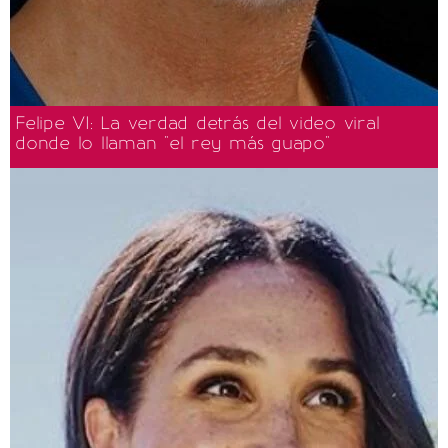
Felipe VI: La verdad detrás del video viral
donde lo llaman "el rey más guapo"