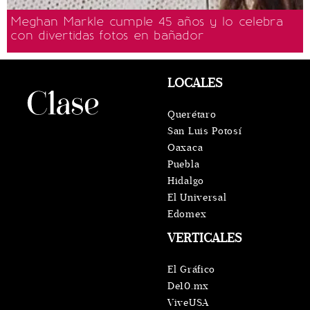
Meghan Markle cumple 45 años y lo celebra
con divertidas fotos en bañador
LOCALES
Querétaro
San Luis Potosí
Oaxaca
Puebla
Hidalgo
El Universal
Edomex
VERTICALES
El Gráfico
De10.mx
ViveUSA