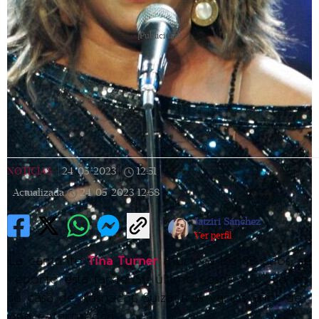
[Publicidad]
NOTICIAS
|
24/05/2023
|
12:51
|
Actualizada
24/05/2023
12:58
Jatziri Sánchez
Ver perfil
La cantante
Tina Turner
murió a los 83 años, se
reportó esta tarde. Su último respiro lo dio en
su casa de Küsnacht, Suiza, tras varios años de
una enfermedad.