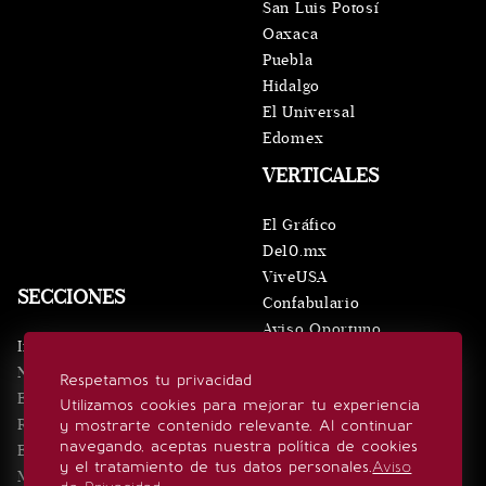
San Luis Potosí
Oaxaca
Puebla
Hidalgo
El Universal
Edomex
VERTICALES
El Gráfico
De10.mx
ViveUSA
SECCIONES
Confabulario
Aviso Oportuno
Inicio
Obituarios
Noticias
Respetamos tu privacidad
Consultas
Eventos
Utilizamos cookies para mejorar tu experiencia
Realeza
y mostrarte contenido relevante. Al continuar
SÍGUENOS
navegando, aceptas nuestra política de cookies
Estilo de vida
y el tratamiento de tus datos personales.
Aviso
Minuto x Minuto