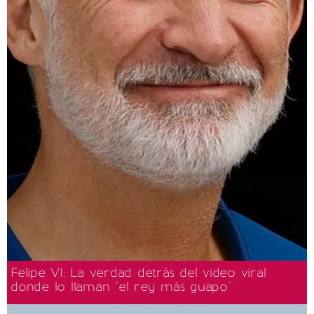
Felipe VI: La verdad detrás del video viral
donde lo llaman "el rey más guapo"