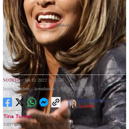
[Publicidad]
NOTICIAS
|
09/12/2022
|
17:56
|
Jatziri Sanchez |
Actualizada
05/05/2023
10:20
Jatziri Sánchez
Ver perfil
Tina Turner
, con un desgarrador mensaje,
compartió su pena con millones de personas