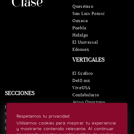
Querétaro
San Luis Potosí
Oaxaca
Puebla
Hidalgo
El Universal
Edomex
VERTICALES
El Gráfico
De10.mx
ViveUSA
SECCIONES
Confabulario
Aviso Oportuno
Inicio
Obituarios
Noticias
Respetamos tu privacidad
Consultas
Eventos
Utilizamos cookies para mejorar tu experiencia
Realeza
y mostrarte contenido relevante. Al continuar
SÍGUENOS