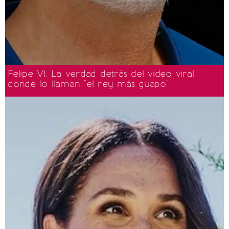
Felipe VI: La verdad detrás del video viral
donde lo llaman "el rey más guapo"