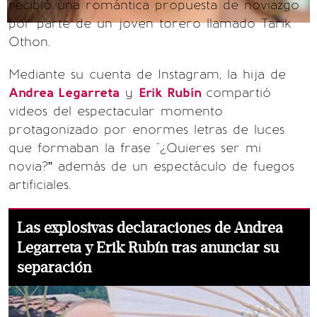
recibió una romántica propuesta de noviazgo
por parte de un joven torero llamado Tarik
Othon.
Mediante su cuenta de Instagram, la hija de
Andrea Legarreta
y
Erik Rubín
compartió
videos del espectacular momento
protagonizado por enormes letras de luces
que formaban la frase "¿Quieres ser mi
novia?” además de un espectáculo de fuegos
artificiales.
Las explosivas declaraciones de Andrea
Legarreta y Erik Rubín tras anunciar su
separación