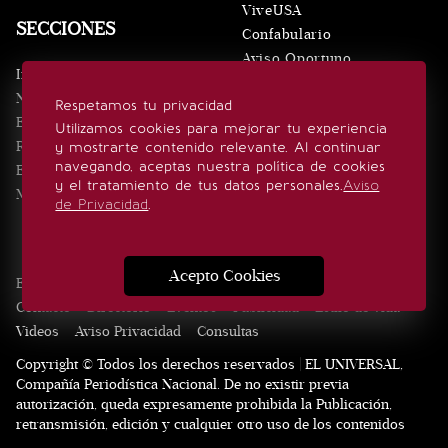
ViveUSA
SECCIONES
Confabulario
Aviso Oportuno
Inicio
Obituarios
Noticias
Respetamos tu privacidad
Consultas
Eventos
Utilizamos cookies para mejorar tu experiencia
Realeza
y mostrarte contenido relevante. Al continuar
SÍGUENOS
navegando, aceptas nuestra política de cookies
Estilo de vida
y el tratamiento de tus datos personales.
Aviso
Minuto x Minuto
de Privacidad
.
Acepto Cookies
Edición Impresa
Noticias
Quiénes somos
Realeza
Contacto
Directorio
Eventos
Publicidad
Estilo de vida
Videos
Aviso Privacidad
Consultas
Copyright © Todos los derechos reservados | EL UNIVERSAL,
Compañía Periodística Nacional. De no existir previa
autorización, queda expresamente prohibida la Publicación,
retransmisión, edición y cualquier otro uso de los contenidos