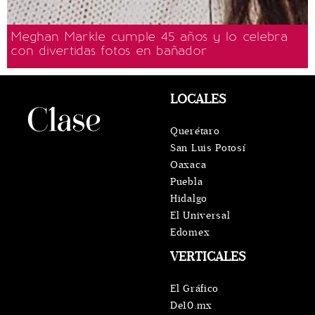
Meghan Markle cumple 45 años y lo celebra
con divertidas fotos en bañador
LOCALES
Querétaro
San Luis Potosí
Oaxaca
Puebla
Hidalgo
El Universal
Edomex
VERTICALES
El Gráfico
De10.mx