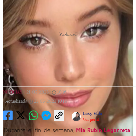
[Publicidad]
NOTICIAS
|
21/05/2023
|
10:16
|
Actualizada
21/05/2023
10:16
Lexy Villa
Ver perfil
Durante el fin de semana,
Mía Rubín Legarreta