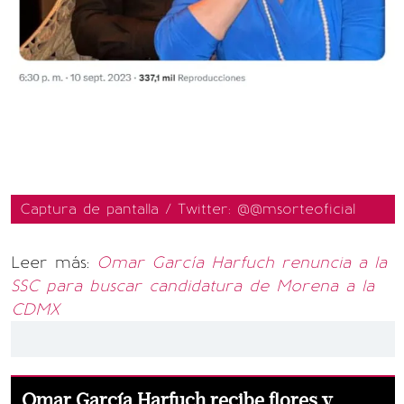
Captura de pantalla / Twitter: @@msorteoficial
Leer más:
Omar García Harfuch renuncia a la
SSC para buscar candidatura de Morena a la
CDMX
Omar García Harfuch recibe flores y