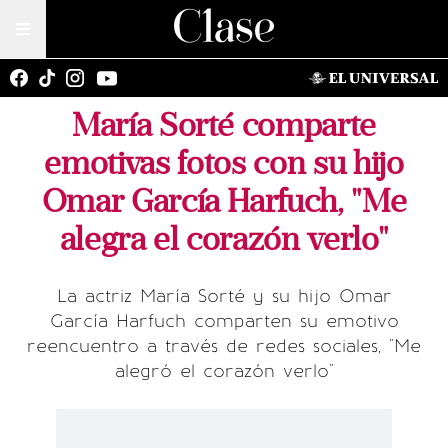
María Sorté comparte
emotivas fotos con su hijo
Omar García Harfuch, "Me
alegra el corazón verlo"
La actriz María Sorté y su hijo Omar
García Harfuch comparten su emotivo
reencuentro a través de redes sociales, "Me
alegró el corazón verlo"