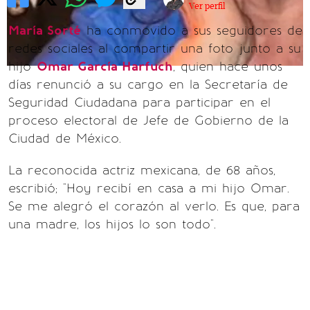
Ver perfil
María Sorté
ha conmovido a sus seguidores de
redes sociales al compartir una foto junto a su
hijo
Omar García Harfuch
, quien hace unos
días renunció a su cargo en la Secretaría de
Seguridad Ciudadana para participar en el
proceso electoral de Jefe de Gobierno de la
Ciudad de México.
La reconocida actriz mexicana, de 68 años,
escribió; "Hoy recibí en casa a mi hijo Omar.
Se me alegró el corazón al verlo. Es que, para
una madre, los hijos lo son todo".