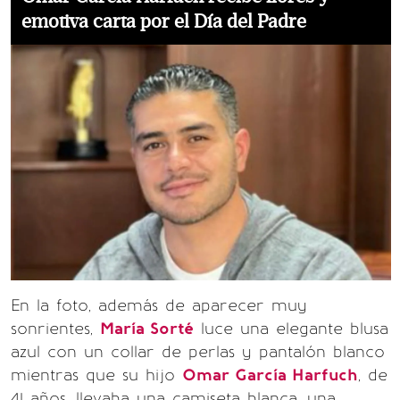
emotiva carta por el Día del Padre
En la foto, además de aparecer muy
sonrientes,
María Sorté
luce una elegante blusa
azul con un collar de perlas y pantalón blanco
mientras que su hijo
Omar García Harfuch
, de
41 años, llevaba una camiseta blanca, una