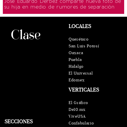
José Eduardo Derbez comparte nueva foto de
su hija en medio de rumores de separación
LOCALES
Querétaro
San Luis Potosí
Oaxaca
Puebla
Hidalgo
El Universal
Edomex
VERTICALES
El Gráfico
De10.mx
ViveUSA
SECCIONES
Confabulario