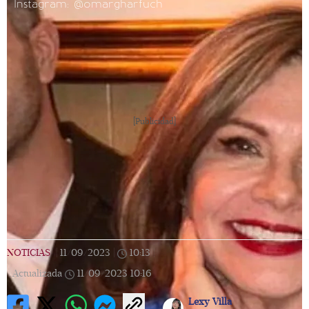
Instagram: @omargharfuch
[Publicidad]
NOTICIAS
|
11/09/2023
|
10:13
|
Actualizada
11/09/2023
10:16
Lexy Villa