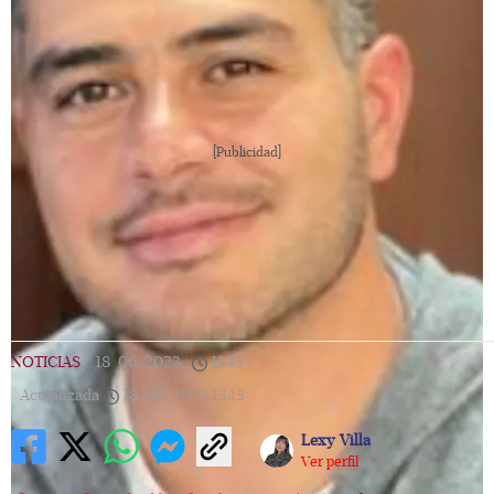
[Publicidad]
NOTICIAS
|
18/06/2023
|
13:15
|
Actualizada
18/06/2023
13:15
Lexy Villa
Ver perfil