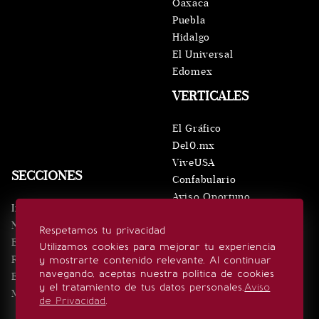
Oaxaca
Puebla
Hidalgo
El Universal
Edomex
VERTICALES
El Gráfico
De10.mx
ViveUSA
SECCIONES
Confabulario
Aviso Oportuno
Inicio
Obituarios
Noticias
Respetamos tu privacidad
Consultas
Eventos
Utilizamos cookies para mejorar tu experiencia
Realeza
y mostrarte contenido relevante. Al continuar
SÍGUENOS
navegando, aceptas nuestra política de cookies
Estilo de vida
y el tratamiento de tus datos personales.
Aviso
Minuto x Minuto
de Privacidad
.