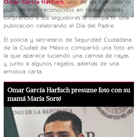
Omar García Harfuch
, uno de los funcionarios
públicos más reconocidos en redes sociales,
sorprendió a sus seguidores al compartir una
publicación celebrando el Día del Padre.
El policía y secretario de Seguridad Ciudadana
de la Ciudad de México compartió una foto en
la que aparece luciendo una camisa de rayas
y junto a algunos regalos, además de una
emotiva carta.
Omar García Harfuch presume foto con su
mamá María Sorté