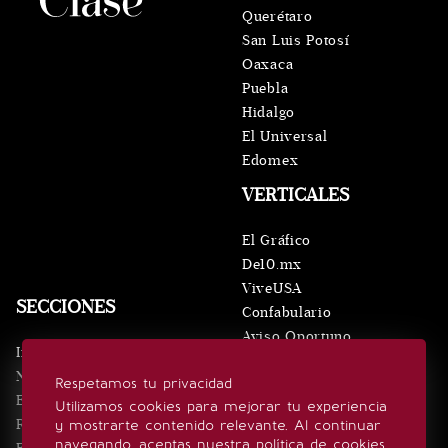
Querétaro
San Luis Potosí
Oaxaca
Puebla
Hidalgo
El Universal
Edomex
VERTICALES
El Gráfico
De10.mx
ViveUSA
SECCIONES
Confabulario
Aviso Oportuno
Inicio
Obituarios
Noticias
Respetamos tu privacidad
Consultas
Eventos
Utilizamos cookies para mejorar tu experiencia
Realeza
y mostrarte contenido relevante. Al continuar
SÍGUENOS
navegando, aceptas nuestra política de cookies