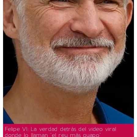
Felipe VI: La verdad detrás del video viral
donde lo llaman "el rey más guapo"