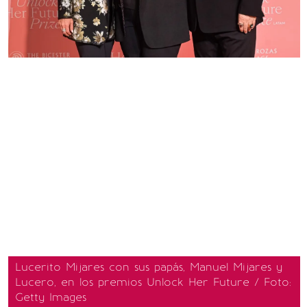
Lucerito Mijares con sus papás, Manuel Mijares y
Lucero, en los premios Unlock Her Future / Foto:
Getty Images