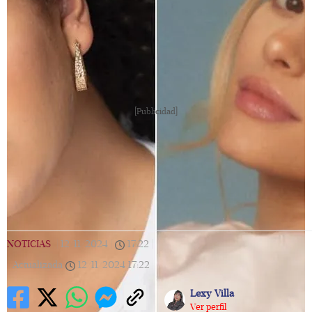
[Publicidad]
NOTICIAS
|
12/11/2024
|
17:22
|
Actualizada
12/11/2024
17:22
Lexy Villa
Ver perfil