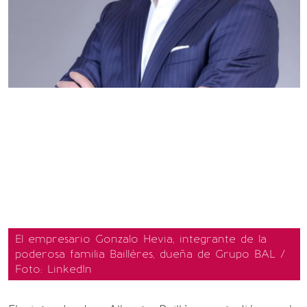
El empresario Gonzalo Hevia, integrante de la
poderosa familia Baillères, dueña de Grupo BAL /
Foto: LinkedIn