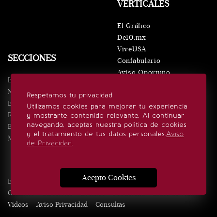
VERTICALES
El Gráfico
De10.mx
ViveUSA
SECCIONES
Confabulario
Aviso Oportuno
Inicio
Obituarios
Noticias
Respetamos tu privacidad
Consultas
Eventos
Utilizamos cookies para mejorar tu experiencia
Realeza
y mostrarte contenido relevante. Al continuar
SÍGUENOS
navegando, aceptas nuestra política de cookies
Estilo de vida
y el tratamiento de tus datos personales.
Aviso
Minuto x Minuto
de Privacidad
.
Acepto Cookies
Edición Impresa
Noticias
Quiénes somos
Realeza
Contacto
Directorio
Eventos
Publicidad
Estilo de vida
Videos
Aviso Privacidad
Consultas