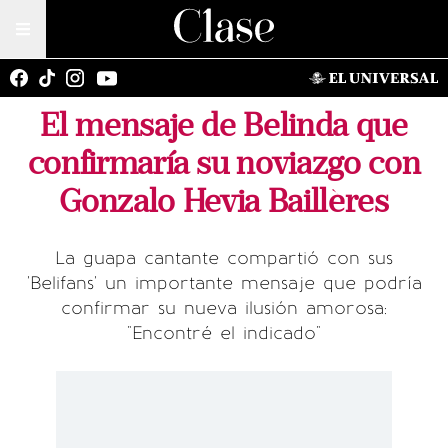
El mensaje de Belinda que
confirmaría su noviazgo con
Gonzalo Hevia Baillères
La guapa cantante compartió con sus
'Belifans' un importante mensaje que podría
confirmar su nueva ilusión amorosa:
"Encontré el indicado"