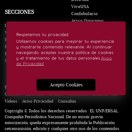
ViveUSA
SECCIONES
Confabulario
Aviso Oportuno
Inicio
Obituarios
Noticias
Respetamos tu privacidad
Consultas
Eventos
Utilizamos cookies para mejorar tu experiencia
Realeza
y mostrarte contenido relevante. Al continuar
SÍGUENOS
navegando, aceptas nuestra política de cookies
Estilo de vida
y el tratamiento de tus datos personales.
Aviso
Minuto x Minuto
de Privacidad
.
Acepto Cookies
Edición Impresa
Noticias
Quiénes somos
Realeza
Contacto
Directorio
Eventos
Publicidad
Estilo de vida
Videos
Aviso Privacidad
Consultas
Copyright © Todos los derechos reservados | EL UNIVERSAL,
Compañía Periodística Nacional. De no existir previa
autorización, queda expresamente prohibida la Publicación,
retransmisión, edición y cualquier otro uso de los contenidos