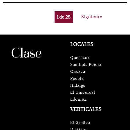
1
de
28
Siguiente
LOCALES
Querétaro
San Luis Potosí
Oaxaca
Puebla
Hidalgo
El Universal
Edomex
VERTICALES
El Gráfico
De10.mx