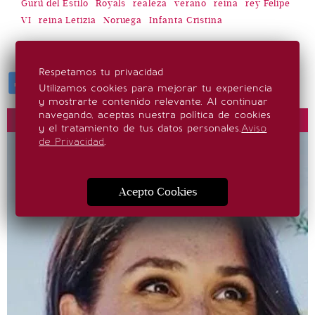
Gurú del Estilo
Royals
realeza
verano
reina
rey Felipe
VI
reina Letizia
Noruega
Infanta Cristina
Respetamos tu privacidad
Utilizamos cookies para mejorar tu experiencia
y mostrarte contenido relevante. Al continuar
navegando, aceptas nuestra política de cookies
Más Información
y el tratamiento de tus datos personales.
Aviso
de Privacidad
.
Acepto Cookies