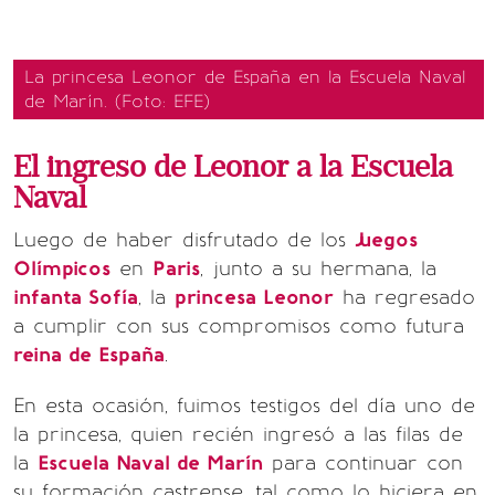
La princesa Leonor de España en la Escuela Naval
de Marín. (Foto: EFE)
El ingreso de Leonor a la Escuela
Naval
Luego de haber disfrutado de los
Juegos
Olímpicos
en
Paris
, junto a su hermana, la
infanta Sofía
, la
princesa Leonor
ha regresado
a cumplir con sus compromisos como futura
reina de España
.
En esta ocasión, fuimos testigos del día uno de
la princesa, quien recién ingresó a las filas de
la
Escuela Naval de Marín
para continuar con
su formación castrense, tal como lo hiciera en