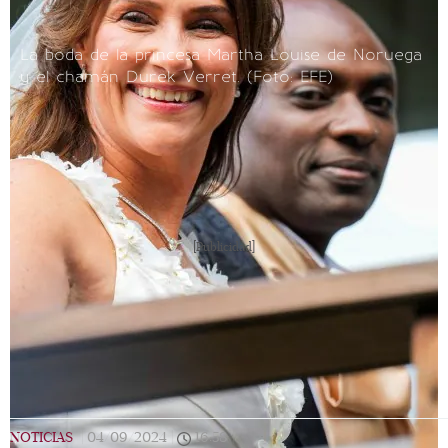
La boda de la princesa Martha Louise de Noruega
y el chamán Durek Verret. (Foto: EFE)
[Publicidad]
NOTICIAS
|
04/09/2024
|
16:58
|