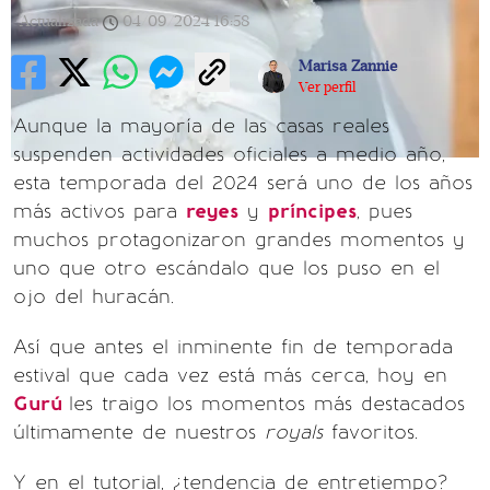
Actualizada
04/09/2024
16:58
Marisa Zannie
Ver perfil
Aunque la mayoría de las casas reales
suspenden actividades oficiales a medio año,
esta temporada del 2024 será uno de los años
más activos para
reyes
y
príncipes
, pues
muchos protagonizaron grandes momentos y
uno que otro escándalo que los puso en el
ojo del huracán.
Así que antes el inminente fin de temporada
estival que cada vez está más cerca, hoy en
Gurú
les traigo los momentos más destacados
últimamente de nuestros
royals
favoritos.
Y en el tutorial, ¿tendencia de entretiempo?