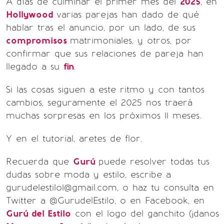
A días de culminar el primer mes del
2025
, en
Hollywood
varias parejas han dado de qué
hablar tras el anuncio, por un lado, de sus
compromisos
matrimoniales, y otros, por
confirmar que sus relaciones de pareja han
llegado a su
fin
.
Si las cosas siguen a este ritmo y con tantos
cambios, seguramente el 2025 nos traerá
muchas sorpresas en los próximos 11 meses.
Y en el tutorial, aretes de flor.
Recuerda que
Gurú
puede resolver todas tus
dudas sobre moda y estilo, escribe a
gurudelestilo1@gmail.com, o haz tu consulta en
Twitter a @GurudelEstilo, o en Facebook, en
Gurú del Estilo
con el logo del ganchito (¡danos