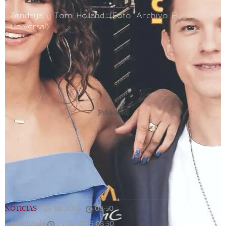
Zendaya y Tom Holland. (Foto: Archivo El
Universal)
[Publicidad]
NOTICIAS
|
25/01/2025
|
08:50
|
Actualizada
25/01/2025
08:50