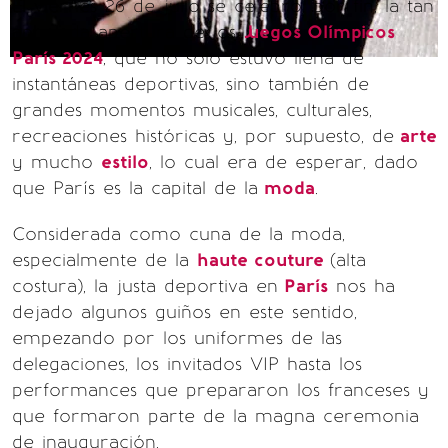
El viernes 26 de julio se celebró, por fin, la tan
anhelada apertura de los
Juegos Olímpicos
París 2024
, que no solo estuvo llena de
instantáneas deportivas, sino también de
grandes momentos musicales, culturales,
recreaciones históricas y, por supuesto, de
arte
y mucho
estilo
, lo cual era de esperar, dado
que París es la capital de la
moda
.
Considerada como cuna de la moda,
especialmente de la
haute couture
(alta
costura), la justa deportiva en
París
nos ha
dejado algunos guiños en este sentido,
empezando por los uniformes de las
delegaciones, los invitados VIP hasta los
performances que prepararon los franceses y
que formaron parte de la magna ceremonia
de inauguración.