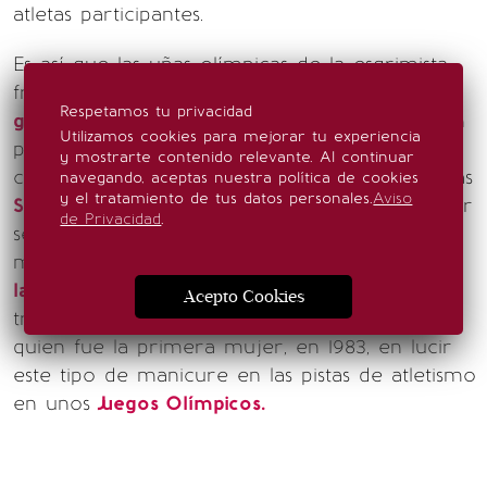
atletas participantes.
Es así que las uñas olímpicas de la esgrimista
francesa
Sara Balzer
y las enormes de la
Respetamos tu privacidad
gimnasta
estadounidense
Jordan Chiles
, llaman
Utilizamos cookies para mejorar tu experiencia
poderosamente la atención. Lo mismo sucede
y mostrarte contenido relevante. Al continuar
con las de la atleta estadounidense de las pistas
navegando, aceptas nuestra política de cookies
y el tratamiento de tus datos personales.
Aviso
Sha'Carri Richardson
, conocida, además de por
de Privacidad
.
ser una de las mujeres más veloces del
mundo, si no la más veloz, por sus
exóticas y
larguísimas uñas
, que ella misma considera un
Acepto Cookies
tributo a la legendaria
Flo Jo
Griffith Joyner
,
quien fue la primera mujer, en 1983, en lucir
este tipo de manicure en las pistas de atletismo
en unos
Juegos Olímpicos.