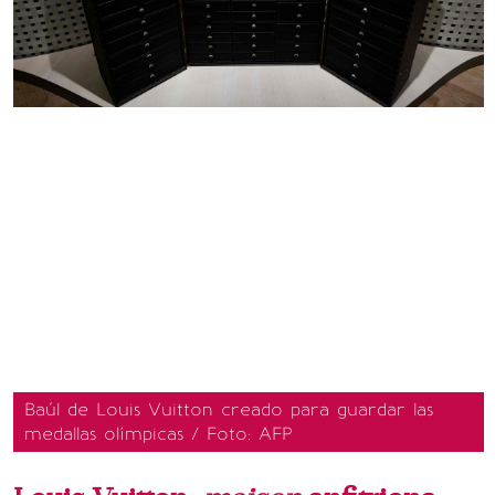
Baúl de Louis Vuitton creado para guardar las
medallas olímpicas / Foto: AFP