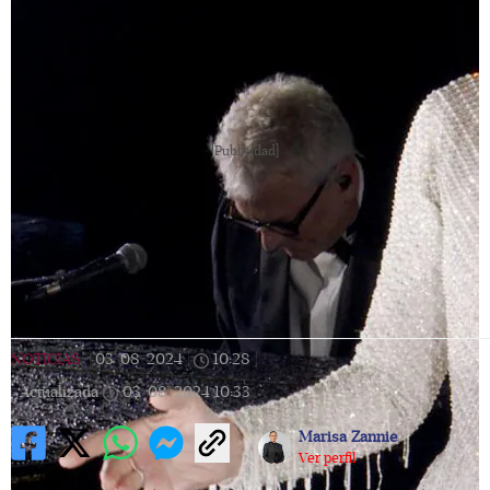
[Publicidad]
NOTICIAS
|
03/08/2024
|
10:28
|
Actualizada
03/08/2024
10:33
Marisa Zannie
Ver perfil