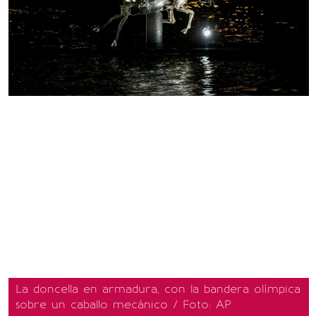
La doncella en armadura, con la bandera olímpica
sobre un caballo mecánico / Foto: AP