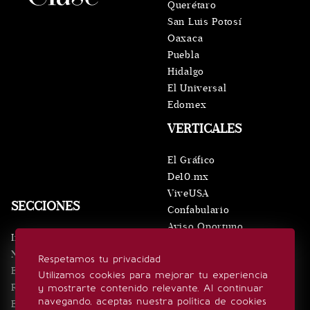
Querétaro
San Luis Potosí
Oaxaca
Puebla
Hidalgo
El Universal
Edomex
VERTICALES
El Gráfico
De10.mx
ViveUSA
SECCIONES
Confabulario
Aviso Oportuno
Inicio
Obituarios
Noticias
Respetamos tu privacidad
Consultas
Eventos
Utilizamos cookies para mejorar tu experiencia
Realeza
y mostrarte contenido relevante. Al continuar
SÍGUENOS
navegando, aceptas nuestra política de cookies
Estilo de vida