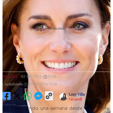
[Publicidad]
REALEZA
|
02/08/2024
|
12:06
|
Actualizada
02/08/2024
12:10
Lexy Villa
Ver perfil
Ha transcurrido una semana desde el inicio de