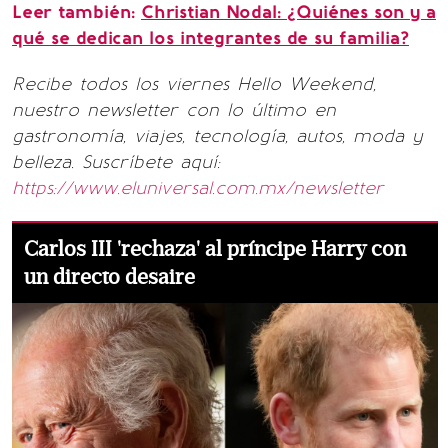
Leer también:
Christian Nodal: ¿Quiénes son y a
qué se dedican los integrantes de su familia?
Recibe todos los viernes Hello Weekend,
nuestro newsletter con lo último en
gastronomía, viajes, tecnología, autos, moda y
belleza. Suscríbete aquí:
https://www.eluniversal.com.mx/newsletter
Carlos III 'rechaza' al príncipe Harry con
un directo desaire