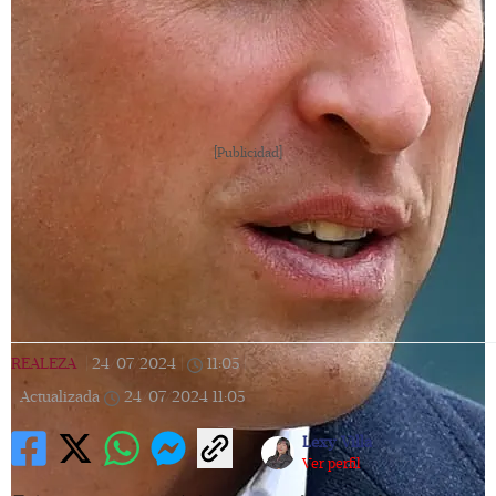
[Publicidad]
REALEZA
|
24/07/2024
|
11:05
|
Actualizada
24/07/2024
11:05
Lexy Villa
Ver perfil