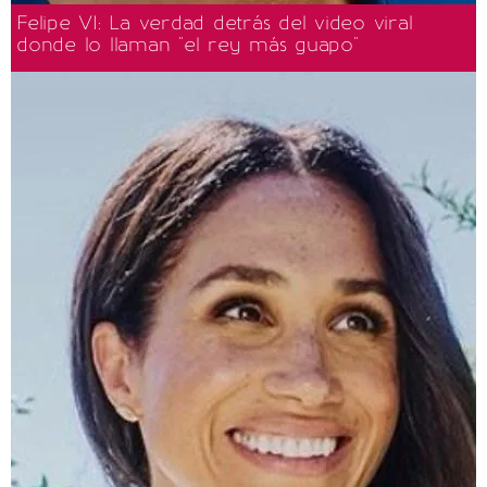
Felipe VI: La verdad detrás del video viral
donde lo llaman "el rey más guapo"