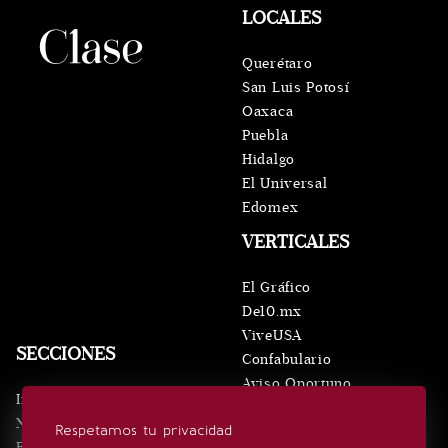
LOCALES
Querétaro
San Luis Potosí
Oaxaca
Puebla
Hidalgo
El Universal
Edomex
VERTICALES
El Gráfico
De10.mx
ViveUSA
SECCIONES
Confabulario
Aviso Oportuno
Inicio
Obituarios
Noticias
Respetamos tu privacidad
Consultas
Eventos