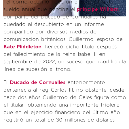
Tal como ocurrió hace un año, la cifra del
sueldo anual que percibe el
príncipe William
por parte del Ducado de Cornualles ha
quedado al descubierto en un informe
compartido por diversos medios de
comunicación británicos. Guillermo, esposo de
Kate Middleton
, heredó dicho título después
del fallecimiento de la reina Isabel II en
septiembre de 2022, un suceso que modificó la
línea de sucesión al trono.
El
Ducado de Cornualles
anteriormente
pertenecía al rey Carlos III, no obstante, desde
hace dos años Guillermo de Gales figura como
el titular, obteniendo una importante friolera
que en el ejercicio financiero del último año
registró un total de 30 millones de dólares.