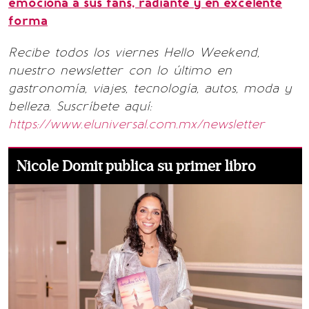
emociona a sus fans, radiante y en excelente
forma
Recibe todos los viernes Hello Weekend,
nuestro newsletter con lo último en
gastronomía, viajes, tecnología, autos, moda y
belleza. Suscríbete aquí:
https://www.eluniversal.com.mx/newsletter
Nicole Domit publica su primer libro