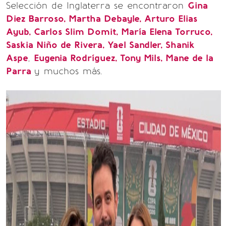
Selección de Inglaterra se encontraron
Gina
Diez Barroso, Martha Debayle, Arturo Elias
Ayub, Carlos Slim Domit, María Elena Torruco,
Saskia Niño de Rivera, Yael Sandler, Shanik
Aspe
,
Eugenia Rodríguez, Tony Mils, Mane de la
Parra
y muchos más.