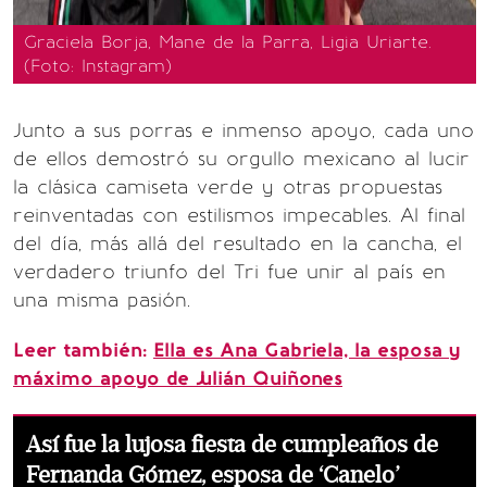
Graciela Borja, Mane de la Parra, Ligia Uriarte.
(Foto: Instagram)
Junto a sus porras e inmenso apoyo, cada uno
de ellos demostró su orgullo mexicano al lucir
la clásica camiseta verde y otras propuestas
reinventadas con estilismos impecables. Al final
del día, más allá del resultado en la cancha, el
verdadero triunfo del Tri fue unir al país en
una misma pasión.
Leer también:
Ella es Ana Gabriela, la esposa y
máximo apoyo de Julián Quiñones
Así fue la lujosa fiesta de cumpleaños de
Fernanda Gómez, esposa de ‘Canelo’