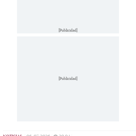
[Publicidad]
Gabriel Rojo de la Vega y su hijo. (Foto: Instagram)
[Publicidad]