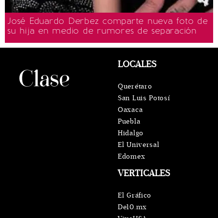
José Eduardo Derbez comparte nueva foto de
su hija en medio de rumores de separación
LOCALES
Querétaro
San Luis Potosí
Oaxaca
Puebla
Hidalgo
El Universal
Edomex
VERTICALES
El Gráfico
De10.mx