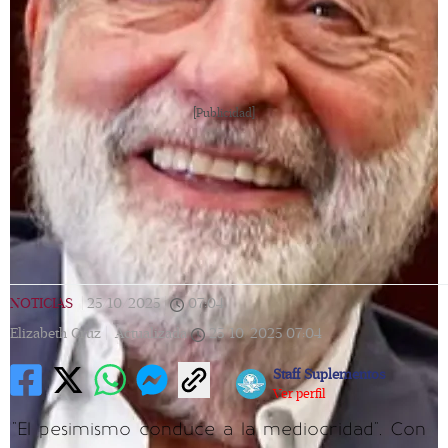
[Publicidad]
NOTICIAS
|
25/10/2025
|
07:04
|
Elizabeth Cruz |
Actualizada
25/10/2025
07:04
Staff Suplementos
Ver perfil
"El pesimismo conduce a la mediocridad". Con