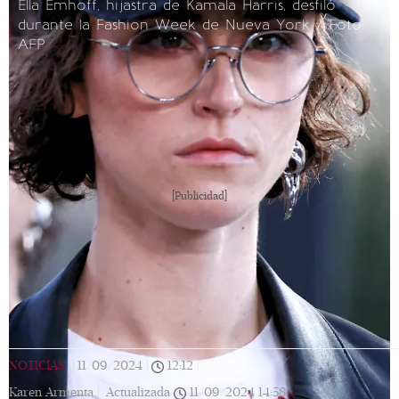
Ella Emhoff, hijastra de Kamala Harris, desfiló
durante la Fashion Week de Nueva York / Foto:
AFP
[Publicidad]
NOTICIAS
|
11/09/2024
|
12:12
|
Karen Armenta |
Actualizada
11/09/2024
14:58