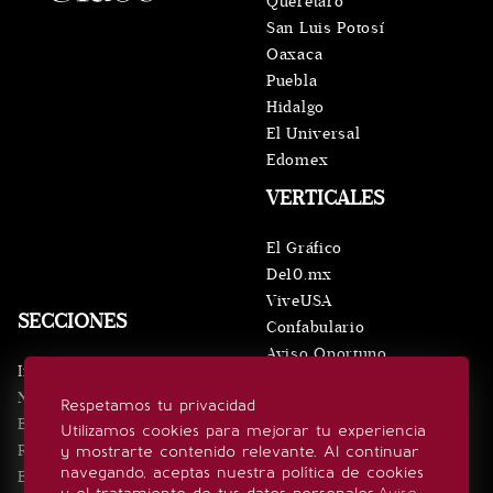
Querétaro
San Luis Potosí
Oaxaca
Puebla
Hidalgo
El Universal
Edomex
VERTICALES
El Gráfico
De10.mx
ViveUSA
SECCIONES
Confabulario
Aviso Oportuno
Inicio
Obituarios
Noticias
Respetamos tu privacidad
Consultas
Eventos
Utilizamos cookies para mejorar tu experiencia
Realeza
y mostrarte contenido relevante. Al continuar
SÍGUENOS
navegando, aceptas nuestra política de cookies
Estilo de vida