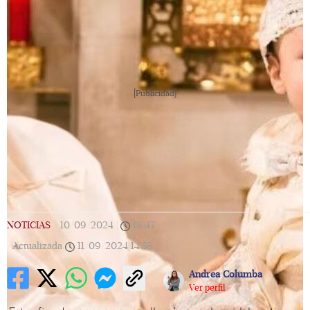
[Publicidad]
NOTICIAS
|
10/09/2024
|
18:47
|
Actualizada
11/09/2024
14:58
Andrea Columba
Ver perfil