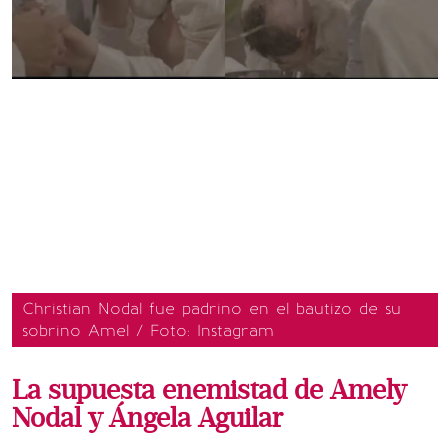
Christian Nodal fue padrino en el bautizo de su
sobrino Amel / Foto: Instagram
La supuesta enemistad de Amely
Nodal y Ángela Aguilar