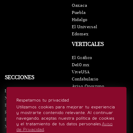
Oaxaca
Puebla
Hidalgo
El Universal
Edomex
VERTICALES
El Gráfico
De10.mx
ViveUSA
SECCIONES
Confabulario
Aviso Oportuno
Inicio
Obituarios
Noticias
Respetamos tu privacidad
Consultas
Eventos
Utilizamos cookies para mejorar tu experiencia
Realeza
y mostrarte contenido relevante. Al continuar
SÍGUENOS
navegando, aceptas nuestra política de cookies
Estilo de vida
y el tratamiento de tus datos personales.
Aviso
Minuto x Minuto
de Privacidad
.