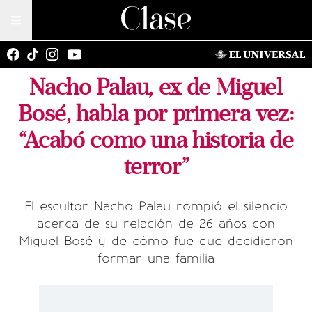
Nacho Palau, ex de Miguel
Bosé, habla por primera vez:
“Acabó como una historia de
terror”
El escultor Nacho Palau rompió el silencio
acerca de su relación de 26 años con
Miguel Bosé y de cómo fue que decidieron
formar una familia