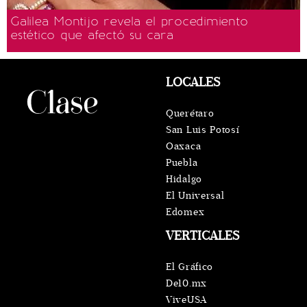
Galilea Montijo revela el procedimiento
estético que afectó su cara
LOCALES
Querétaro
San Luis Potosí
Oaxaca
Puebla
Hidalgo
El Universal
Edomex
VERTICALES
El Gráfico
De10.mx
ViveUSA