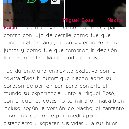
Por primera vez, desde que se hizo pública la
relación que mantuvo
Miguel Bosé
con
Nacho
Palau
, el escultor valenciano alzó la voz para
contar con lujo de detalle cómo fue que
conoció al cantante, cómo vivieron 26 años
juntos y cómo fue que tomaron la decisión
formar una familia con todo e hijos.
Fue durante una entrevista exclusiva con la
revista “Diez Minutos” que Nacho abrió su
corazón de par en par para contarle al
mundo su experiencia junto a Miguel Bosé,
con el que, las cosas no terminaron nada bien,
incluso, según la versión de Nacho, el cantante
puso un océano de por medio para
distanciarse y separar sus vidas y a sus hijos.