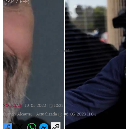
(AP / EFE)
[Publicidad]
NOTICIAS
|
19/01/2022
|
10:22
|
Brando Alcauter |
Actualizada
06/05/2023
11:04