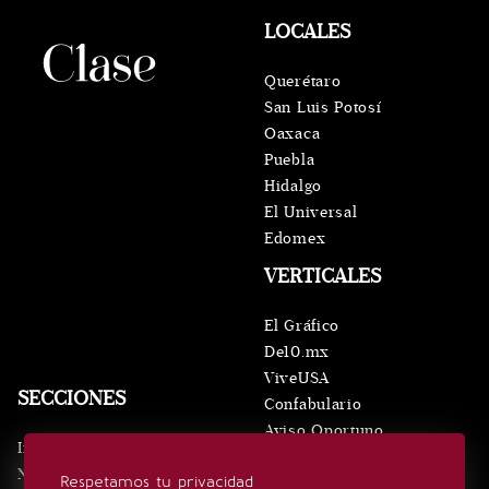
LOCALES
Querétaro
San Luis Potosí
Oaxaca
Puebla
Hidalgo
El Universal
Edomex
VERTICALES
El Gráfico
De10.mx
ViveUSA
SECCIONES
Confabulario
Aviso Oportuno
Inicio
Obituarios
Noticias
Respetamos tu privacidad
Consultas