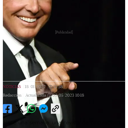
[Publicidad]
NOTICIAS
|
18/01/2022
|
13:58
|
Redacción |
Actualizada
05/05/2023
10:18
Hace una semana, una revista de circulación