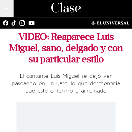
VIDEO: Reaparece Luis
Miguel, sano, delgado y con
su particular estilo
El cantante Luis Miguel se dejó ver
paseando en un yate, lo que desmentiría
que esté enfermo y arruinado