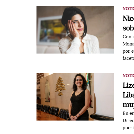
NOTI
Nic
sob
Con u
Monas
por e
facet
NOTI
Liz
Lib
muj
En en
Direc
puert