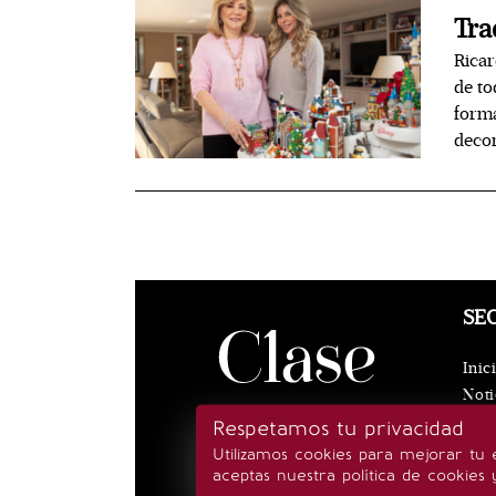
Tra
Ricar
de to
forma
decor
SE
Inic
Noti
Eve
Respetamos tu privacidad
Rea
Utilizamos cookies para mejorar tu 
Esti
aceptas nuestra política de cookies 