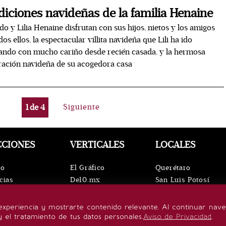
diciones navideñas de la familia Henaine
do y Lilia Henaine disfrutan con sus hijos, nietos y los amigos
dos ellos, la espectacular villita navideña que Lili ha ido
ndo con mucho cariño desde recién casada, y la hermosa
ación navideña de su acogedora casa
1
de
4
Siguiente
CCIONES
VERTICALES
LOCALES
io
El Gráfico
Querétaro
cias
De10.mx
San Luis Potosí
ntos
ViveUSA
Oaxaca
leza
Confabulario
Puebla
experiencia y mostrarte contenido relevante. Al continuar nav
lo de vida
Aviso Oportuno
Hidalgo
y el tratamiento de tus datos personales.
Aviso de Privacidad
.