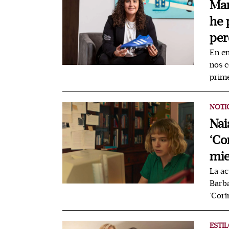
Mar
he 
per
En en
nos c
prime
NOTI
Nai
‘Co
mie
La ac
Barba
‘Cori
ESTIL