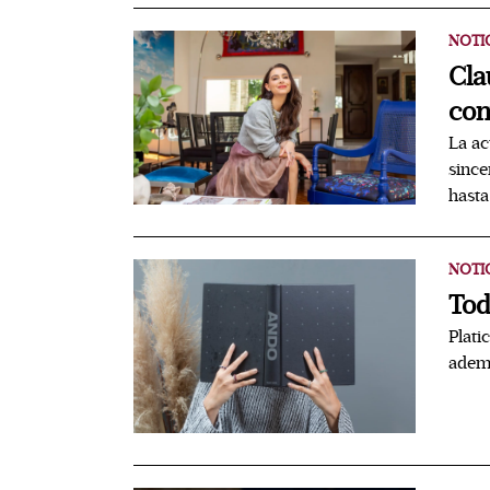
NOTI
Cla
con
La ac
since
hasta
NOTI
Tod
Plati
ademá