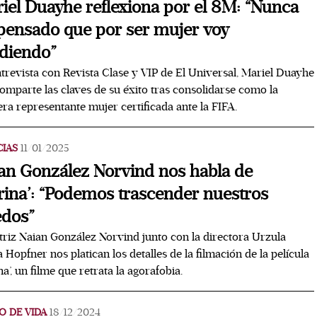
iel Duayhe reflexiona por el 8M: “Nunca
pensado que por ser mujer voy
diendo”
trevista con Revista Clase y VIP de El Universal, Mariel Duayhe
omparte las claves de su éxito tras consolidarse como la
ra representante mujer certificada ante la FIFA.
CIAS
11/01/2025
an González Norvind nos habla de
rina’: “Podemos trascender nuestros
dos”
triz Naian González Norvind junto con la directora Urzula
 Hopfner nos platican los detalles de la filmación de la película
na’, un filme que retrata la agorafobia.
O DE VIDA
18/12/2024