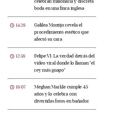
celebran millonaria y discreta
boda en una finca inglesa
Galilea Montijo revela el
14:28
procedimiento estético que
afectó su cara
Felipe VI: La verdad detrás del
12:58
video viral donde lo llaman "el
rey más guapo"
Meghan Markle cumple 45
18:07
años y lo celebra con
divertidas fotos en bañador