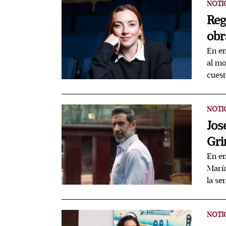
NOTI
Reg
obr
En en
al mo
cuest
NOTI
Jos
Gri
En en
María
la se
NOTI