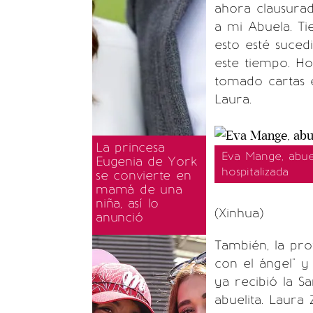
ahora clausurad
a mi Abuela. T
esto esté suced
este tiempo. H
tomado cartas e
Laura.
La princesa
Eva Mange, abue
Eugenia de York
hospitalizada
se convierte en
mamá de una
niña, así lo
(Xinhua)
anunció
También, la pro
con el ángel" 
ya recibió la S
abuelita. Laura