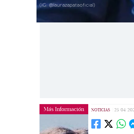
(IG: @laurazapataoficial)
Más Información
NOTICIAS
|
25/04/20