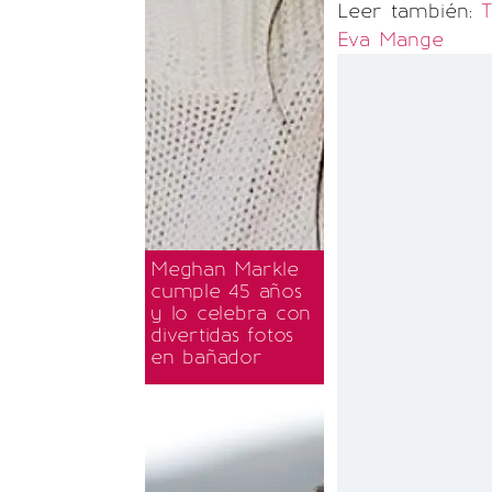
Leer también:
T
Eva Mange
Meghan Markle
cumple 45 años
y lo celebra con
divertidas fotos
en bañador