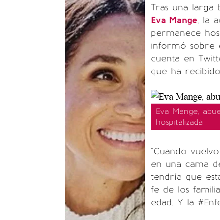
Tras una larga 
Eva Mange
, la 
permanece hosp
informó sobre e
cuenta en Twit
que ha recibido
Eva Mange, abue
hospitalizada
"Cuando vuelvo
en una cama de 
tendría que es
fe de los famil
edad. Y la #Enf