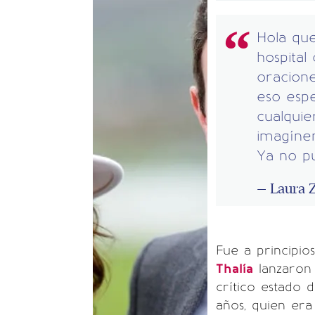
Hola que
hospital
oracion
eso espe
cualquie
imagínen
Ya no p
— Laura
Fue a principi
Thalía
lanzaron 
crítico estado
años, quien era