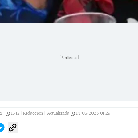
[Publicidad]
21
|
15:12
|
Redacción |
Actualizada
14/05/2023
01:29