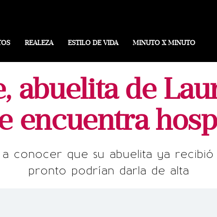
TOS
REALEZA
ESTILO DE VIDA
MINUTO X MINUTO
 abuelita de Lau
se encuentra hosp
o a conocer que su abuelita ya recibió
pronto podrían darla de alta