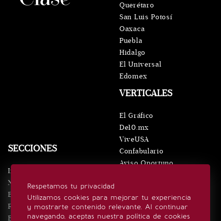
Querétaro
San Luis Potosí
Oaxaca
Puebla
Hidalgo
El Universal
Edomex
VERTICALES
El Gráfico
De10.mx
ViveUSA
SECCIONES
Confabulario
Aviso Oportuno
Inicio
Obituarios
Noticias
Respetamos tu privacidad
Consultas
Eventos
Utilizamos cookies para mejorar tu experiencia
Realeza
y mostrarte contenido relevante. Al continuar
SÍGUENOS
navegando, aceptas nuestra política de cookies
Estilo de vida