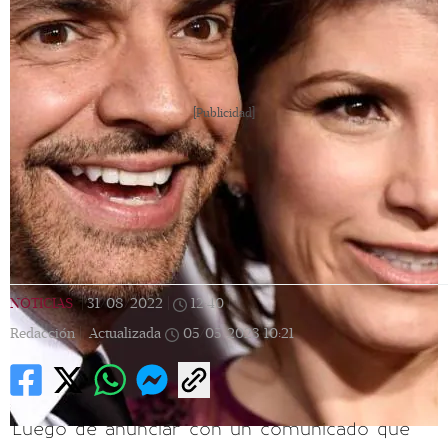
[Publicidad]
NOTICIAS
|
31/08/2022
|
12:40
|
Redacción |
Actualizada
05/05/2023
10:21
Luego de anunciar con un comunicado que