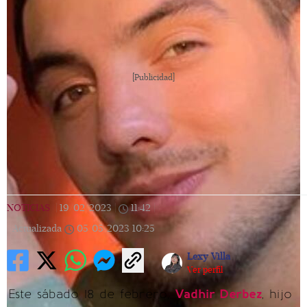
[Publicidad]
NOTICIAS
|
19/02/2023
|
11:42
|
Actualizada
05/05/2023
10:25
Lexy Villa
Ver perfil
Este sábado 18 de febrero,
Vadhir Derbez
, hijo