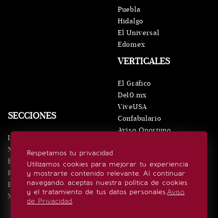
Puebla
Hidalgo
El Universal
Edomex
VERTICALES
El Gráfico
De10.mx
ViveUSA
SECCIONES
Confabulario
Aviso Oportuno
Inicio
Obituarios
Noticias
Respetamos tu privacidad
Consultas
Eventos
Utilizamos cookies para mejorar tu experiencia
Realeza
y mostrarte contenido relevante. Al continuar
SÍGUENOS
navegando, aceptas nuestra política de cookies
Estilo de vida
y el tratamiento de tus datos personales.
Aviso
Minuto x Minuto
de Privacidad
.