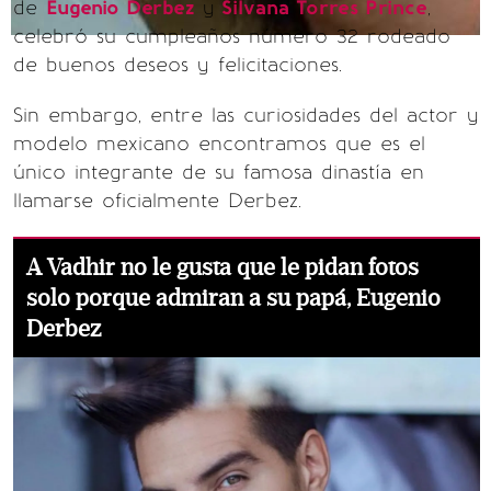
de
Eugenio Derbez
y
Silvana Torres Prince
,
celebró su cumpleaños número 32 rodeado
de buenos deseos y felicitaciones.
Sin embargo, entre las curiosidades del actor y
modelo mexicano encontramos que es el
único integrante de su famosa dinastía en
llamarse oficialmente Derbez.
A Vadhir no le gusta que le pidan fotos
solo porque admiran a su papá, Eugenio
Derbez