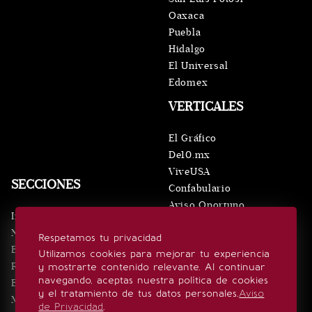
Oaxaca
Puebla
Hidalgo
El Universal
Edomex
VERTICALES
El Gráfico
De10.mx
ViveUSA
SECCIONES
Confabulario
Aviso Oportuno
Inicio
Obituarios
Noticias
Respetamos tu privacidad
Consultas
Eventos
Utilizamos cookies para mejorar tu experiencia
Realeza
y mostrarte contenido relevante. Al continuar
SÍGUENOS
navegando, aceptas nuestra política de cookies
Estilo de vida
y el tratamiento de tus datos personales.
Aviso
Minuto x Minuto
de Privacidad
.