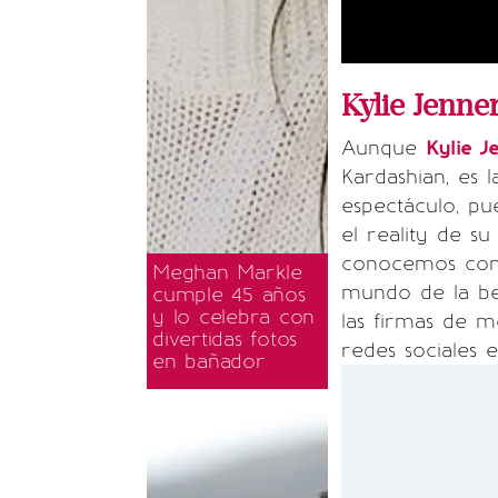
Kylie Jenne
Aunque
Kylie 
Kardashian, es 
espectáculo, pu
el reality de s
conocemos como
Meghan Markle
mundo de la be
cumple 45 años
y lo celebra con
las firmas de 
divertidas fotos
redes sociales e
en bañador