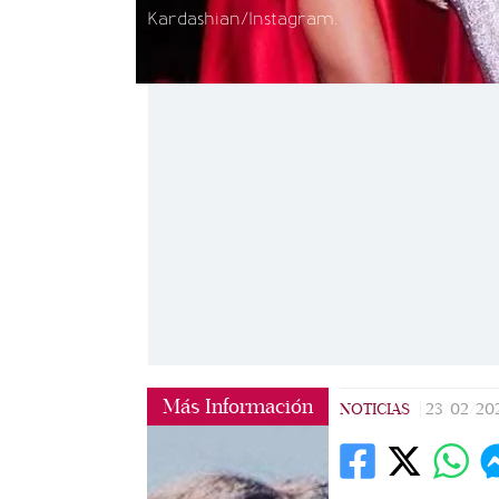
Kardashian/Instagram.
Más Información
NOTICIAS
|
23/02/20