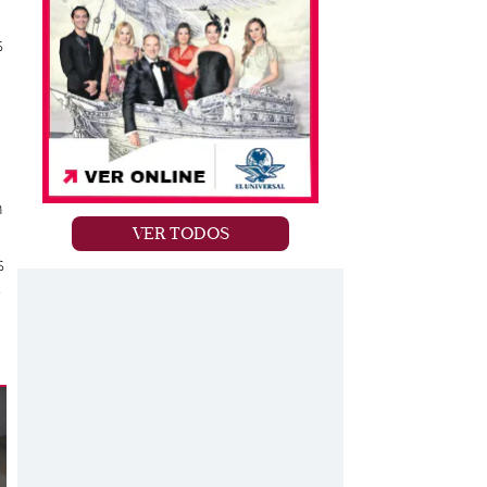
s
n
VER TODOS
s
e