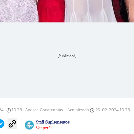
[Publicidad]
24
|
10:36
|
Andrea Covarrubias |
Actualizada
23/02/2024
10:36
Staff Suplementos
Ver perfil