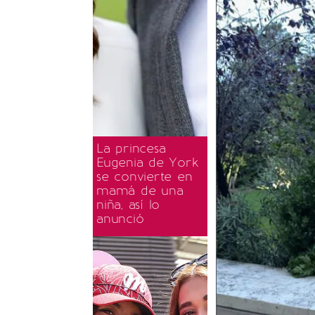
La princesa
Eugenia de York
se convierte en
mamá de una
niña, así lo
anunció