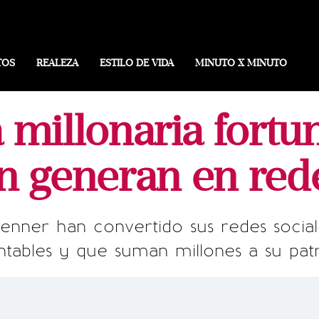
TOS
REALEZA
ESTILO DE VIDA
MINUTO X MINUTO
a millonaria fortu
n generan en rede
enner han convertido sus redes socia
tables y que suman millones a su pat