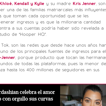
Khloé
,
Kendall
y
Kylie
y su madre
Kris Jenner
, son
er una de las familias matriarcales más influyente
es que toman cada oportunidad que se les
enerar ingresos y es que la millonaria cantidad
ntra a sus cuentas podría haber sido revelada a
tudio de ‘Hooper HQ’.
 Tok, son las redes que desde hace unos años ha
no de los principales fuentes de ingresos para el
-Jenner
, porque producto que tocan las hermana
undos de todas las plataformas, pues la menor d
canza hasta los 400 millones de seguidores en sus
rdashian celebra el amor
 con orgullo sus curvas