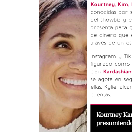
Kourtney
,
Kim
,
conocidas por s
del showbiz y 
presenta para g
de dinero que e
través de un es
Instagram y Tik
figurado como u
clan
Kardashian
se agota en seg
ellas, Kylie, al
cuentas.
Kourtney Ka
presumiendo