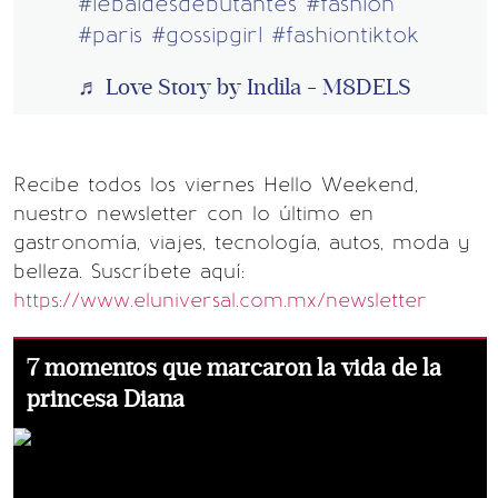
#lebaldesdebutantes
#fashion
#paris
#gossipgirl
#fashiontiktok
♬ Love Story by Indila - M8DELS
Recibe todos los viernes Hello Weekend,
nuestro newsletter con lo último en
gastronomía, viajes, tecnología, autos, moda y
belleza. Suscríbete aquí:
https://www.eluniversal.com.mx/newsletter
7 momentos que marcaron la vida de la
princesa Diana