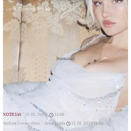
Lara Cosima/Instagram.
[Publicidad]
NOTICIAS
|
13/01/2024
|
14:08
|
Andrea Covarrubias |
Actualizada
13/01/2024
14:08