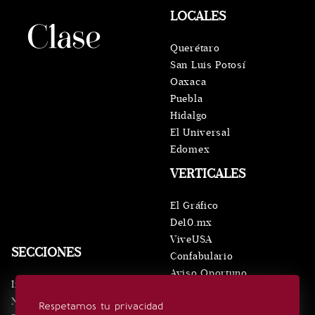
LOCALES
Querétaro
San Luis Potosí
Oaxaca
Puebla
Hidalgo
El Universal
Edomex
VERTICALES
El Gráfico
De10.mx
ViveUSA
SECCIONES
Confabulario
Aviso Oportuno
Inicio
Obituarios
Noticias
Respetamos tu privacidad
Consultas