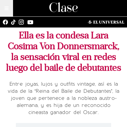
Ella es la condesa Lara
Cosima Von Donnersmarck,
la sensación viral en redes
luego del baile de debutantes
Entre joyas, lujos y outfits vintage, así es la
vida de la ‘Reina del Baile de Debutantes’, la
joven que pertenece a la nobleza austro-
alemana, y es hija de un reconocido
cineasta ganador del Oscar.