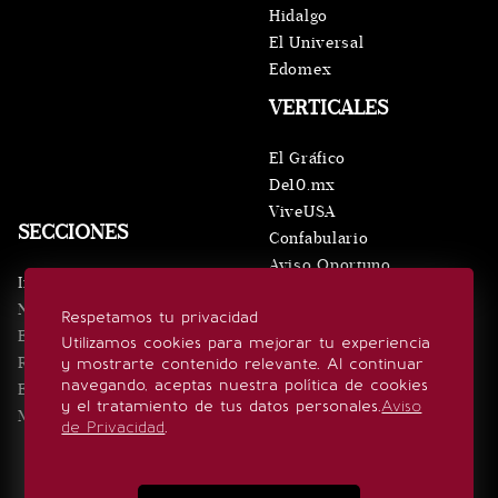
Hidalgo
El Universal
Edomex
VERTICALES
El Gráfico
De10.mx
ViveUSA
SECCIONES
Confabulario
Aviso Oportuno
Inicio
Obituarios
Noticias
Respetamos tu privacidad
Consultas
Eventos
Utilizamos cookies para mejorar tu experiencia
Realeza
y mostrarte contenido relevante. Al continuar
SÍGUENOS
navegando, aceptas nuestra política de cookies
Estilo de vida
y el tratamiento de tus datos personales.
Aviso
Minuto x Minuto
de Privacidad
.